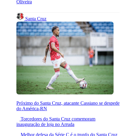
Oliveira
Santa Cruz
Próximo do Santa Cruz, atacante Cassiano se despede
do América-RN
Torcedores do Santa Cruz comemoram
inauguração de loja no Arruda
Melhor defesa da Série C é o trunfo do Santa Cruz