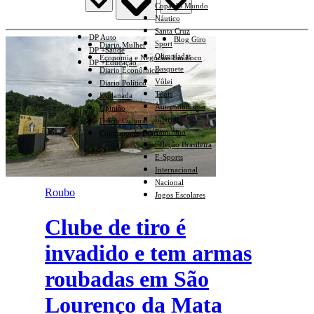
Copa do Mundo
Náutico
Santa Cruz
DP Auto
Blog Giro
Sport
Diario Mulher
DP +Saúde
Olimpíadas
Economia e Negócios Em Foco
DP +Educação
Basquete
Diario Econômico
Vôlei
Diario Político
Tênis
Esplanada
Automobilismo
Opinião
Interior
Diario Cultural
Feminino
Contraponto Diario
Seleção Brasileira
E-Sports
Internacional
Nacional
Roubo
Jogos Escolares
Clube de tiro é
invadido e tem armas
roubadas em São
Lourenço da Mata