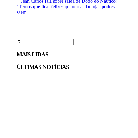
Jean Carlos fala sobre saída de Dodô do Náutico:
"Temos que ficar felizes quando as laranjas podres
saem"
MAIS LIDAS
ÚLTIMAS NOTÍCIAS