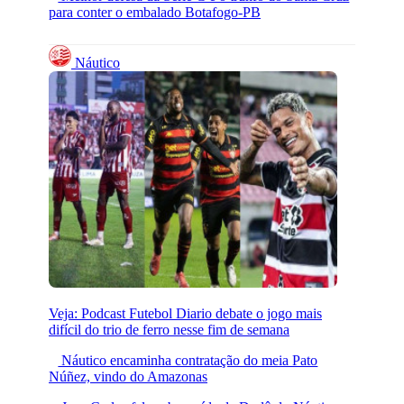
para conter o embalado Botafogo-PB
Náutico
Veja: Podcast Futebol Diario debate o jogo mais
difícil do trio de ferro nesse fim de semana
Náutico encaminha contratação do meia Pato
Núñez, vindo do Amazonas