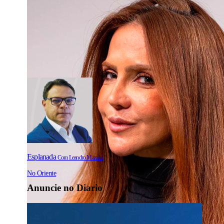
Esplanada
Com Leandro Mazzini
No Oriente
Anuncie no Diario