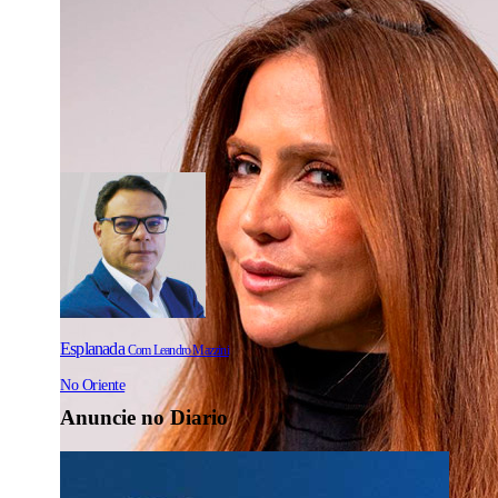
Esplanada
Com Leandro Mazzini
No Oriente
Anuncie no Diario