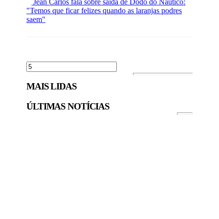
Jean Carlos fala sobre saída de Dodô do Náutico:
"Temos que ficar felizes quando as laranjas podres
saem"
MAIS LIDAS
ÚLTIMAS NOTÍCIAS