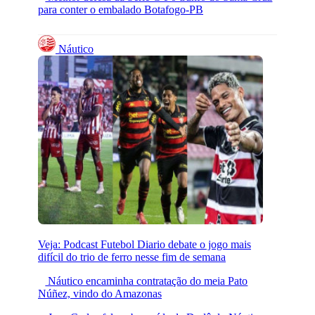
para conter o embalado Botafogo-PB
Náutico
Veja: Podcast Futebol Diario debate o jogo mais
difícil do trio de ferro nesse fim de semana
Náutico encaminha contratação do meia Pato
Núñez, vindo do Amazonas