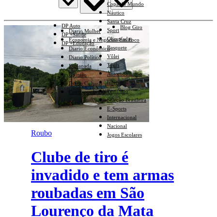
Copa do Mundo
Náutico
Santa Cruz
DP Auto
Blog Giro
Sport
Diario Mulher
DP +Saúde
Olimpíadas
Economia e Negócios Em Foco
DP +Educação
Basquete
Diario Econômico
Vôlei
Diario Político
Tênis
Esplanada
Automobilismo
Opinião
Interior
Diario Cultural
Feminino
Contraponto Diario
Seleção Brasileira
E-Sports
Internacional
Nacional
Roubo
Jogos Escolares
Clube de tiro é
invadido e tem armas
roubadas em São
Lourenço da Mata