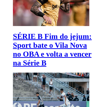
SÉRIE B
Fim do jejum:
Sport bate o Vila Nova
no OBA e volta a vencer
na Série B