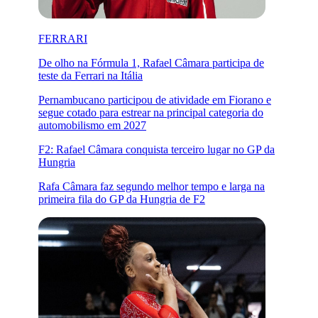
FERRARI
De olho na Fórmula 1, Rafael Câmara participa de
teste da Ferrari na Itália
Pernambucano participou de atividade em Fiorano e
segue cotado para estrear na principal categoria do
automobilismo em 2027
F2: Rafael Câmara conquista terceiro lugar no GP da
Hungria
Rafa Câmara faz segundo melhor tempo e larga na
primeira fila do GP da Hungria de F2