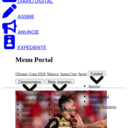
DIARIO DIGITAL
ASSINE
ANUNCIE
EXPEDIENTE
Menu Portal
Últimas
Copa 2026
Náutico
Santa Cruz
Sport
Futebol
Campeonatos
Mais esportes
Interior
Nacional
Pernambucano
Voleibol
Internacional
Copa do Nordeste
Basquete
Feminino
Série A
Tênis
Seleção Brasileira
Série B
Automobilismo
Série C
E-Sports
Série D
Jogos escolares
Olimpíadas