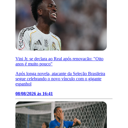
Vini Jr. se declara ao Real após renovação: "Oito
anos é muito pouco"
Após longa novela, atacante da Seleção Brasileira
segue celebrando o novo vínculo com o gigante
espanhol
08/08/2026 às 16:41