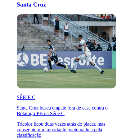
Santa Cruz
SÉRIE C
Santa Cruz busca empate fora de casa contra o
Botafogo-PB na Série C
Tricolor ficou duas vezes atrás do placar, mas
conseguiu um importante ponto na luta pela
classificação