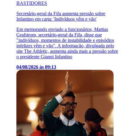
BASTIDORES
Secretário-geral da Fifa aumenta pressão sobre
Infantino em carta: 'Indivíduos vêm e vão'
Em memorando enviado a funcionários, Mattias
Grafstrom, secretário-geral da Fifa, disse que
"indivíduos, momentos de instabilidade e episódios
infelizes vêm e vão". A informação, divulgada pelo
site The Athletic, aumenta ainda mais a pressão sobre
o presidente Gianni Infantino
04/08/2026 às 09:13