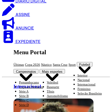
DIARIO DIGITAL
ASSINE
ANUNCIE
EXPEDIENTE
Menu Portal
Últimas
Copa 2026
Náutico
Santa Cruz
Sport
Futebol
Campeonatos
Mais esportes
Interior
Nacional
Pernambucano
Voleibol
Internacional
Internacional
Copa do Nordeste
Basquete
Feminino
Série A
Tênis
Seleção Brasileira
Série B
Automobilismo
Série C
E-Sports
Série D
Jogos escolares
Olimpíadas