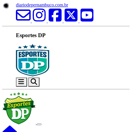
diariodepernambuco.com.br
Esportes DP