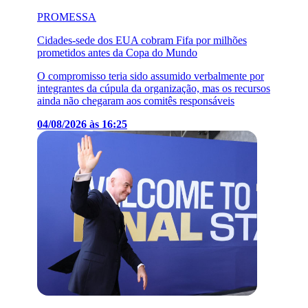
PROMESSA
Cidades-sede dos EUA cobram Fifa por milhões
prometidos antes da Copa do Mundo
O compromisso teria sido assumido verbalmente por
integrantes da cúpula da organização, mas os recursos
ainda não chegaram aos comitês responsáveis
04/08/2026 às 16:25