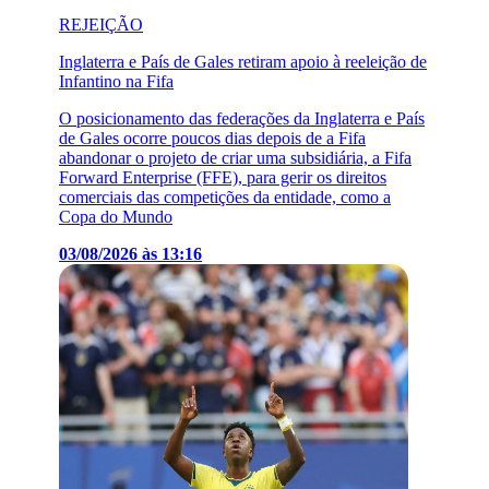
REJEIÇÃO
Inglaterra e País de Gales retiram apoio à reeleição de
Infantino na Fifa
O posicionamento das federações da Inglaterra e País
de Gales ocorre poucos dias depois de a Fifa
abandonar o projeto de criar uma subsidiária, a Fifa
Forward Enterprise (FFE), para gerir os direitos
comerciais das competições da entidade, como a
Copa do Mundo
03/08/2026 às 13:16