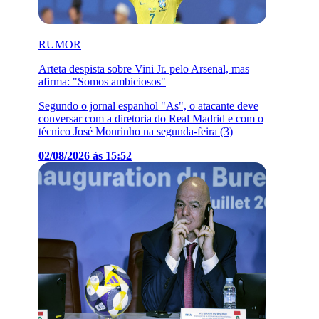
RUMOR
Arteta despista sobre Vini Jr. pelo Arsenal, mas
afirma: "Somos ambiciosos"
Segundo o jornal espanhol "As", o atacante deve
conversar com a diretoria do Real Madrid e com o
técnico José Mourinho na segunda-feira (3)
02/08/2026 às 15:52