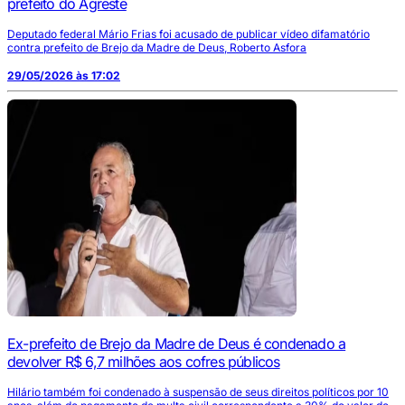
prefeito do Agreste
Deputado federal Mário Frias foi acusado de publicar vídeo difamatório
contra prefeito de Brejo da Madre de Deus, Roberto Asfora
29/05/2026 às 17:02
Ex-prefeito de Brejo da Madre de Deus é condenado a
devolver R$ 6,7 milhões aos cofres públicos
Hilário também foi condenado à suspensão de seus direitos políticos por 10