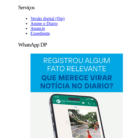
Serviços
Versão digital (flip)
Assine o Diario
Anuncie
Expediente
WhatsApp DP