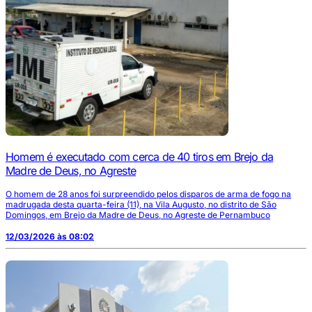
Homem é executado com cerca de 40 tiros em Brejo da
Madre de Deus, no Agreste
O homem de 28 anos foi surpreendido pelos disparos de arma de fogo na
madrugada desta quarta-feira (11), na Vila Augusto, no distrito de São
Domingos, em Brejo da Madre de Deus, no Agreste de Pernambuco
12/03/2026 às 08:02