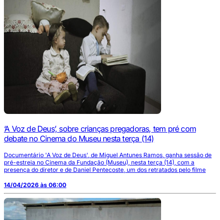
‘A Voz de Deus’, sobre crianças pregadoras, tem pré com
debate no Cinema do Museu nesta terça (14)
Documentário 'A Voz de Deus', de Miguel Antunes Ramos, ganha sessão de
pré-estreia no Cinema da Fundação (Museu), nesta terça (14), com a
presença do diretor e de Daniel Pentecoste, um dos retratados pelo filme
14/04/2026 às 06:00