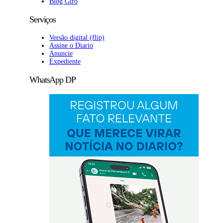
Blog Giro
Serviços
Versão digital (flip)
Assine o Diario
Anuncie
Expediente
WhatsApp DP