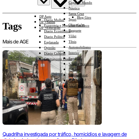
Copa do Mundo
Náutico
Santa Cruz
DP Auto
Blog Giro
Sport
Diario Mulher
DP +Saúde
Tags
Olimpíadas
Economia e Negócios Em Foco
DP +Educação
Basquete
Diario Econômico
Vôlei
Diario Político
Mais de AGE
Tênis
Esplanada
Automobilismo
Opinião
Interior
Diario Cultural
Feminino
Contraponto Diario
Seleção Brasileira
E-Sports
Internacional
Nacional
Jogos Escolares
Quadrilha investigada por tráfico, homicídios e lavagem de