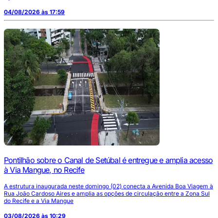
04/08/2026 às 17:59
Pontilhão sobre o Canal de Setúbal é entregue e amplia acesso
à Via Mangue, no Recife
A estrutura inaugurada neste domingo (02) conecta a Avenida Boa Viagem à
Rua João Cardoso Aires e amplia as opções de circulação entre a Zona Sul
do Recife e a Via Mangue
03/08/2026 às 10:29