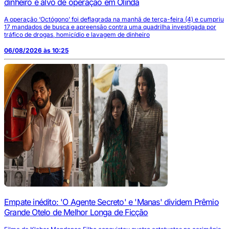
dinheiro é alvo de operação em Olinda
A operação ‘Octógono’ foi deflagrada na manhã de terça-feira (4) e cumpriu
17 mandados de busca e apreensão contra uma quadrilha investigada por
tráfico de drogas, homicídio e lavagem de dinheiro
06/08/2026 às 10:25
Empate inédito: 'O Agente Secreto' e 'Manas' dividem Prêmio
Grande Otelo de Melhor Longa de Ficção