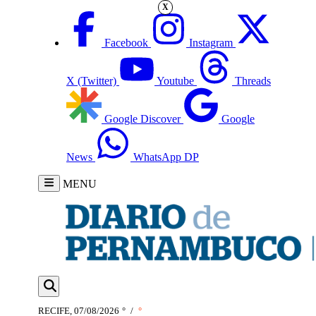
X
Facebook
Instagram
X (Twitter)
Youtube
Threads
Google Discover
Google
News
WhatsApp DP
MENU
RECIFE, 07/08/2026
°
/
°