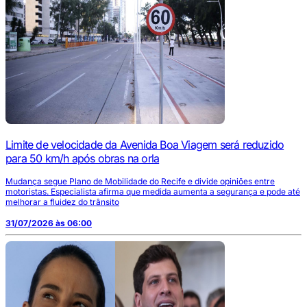
Limite de velocidade da Avenida Boa Viagem será reduzido
para 50 km/h após obras na orla
Mudança segue Plano de Mobilidade do Recife e divide opiniões entre
motoristas. Especialista afirma que medida aumenta a segurança e pode até
melhorar a fluidez do trânsito
31/07/2026 às 06:00