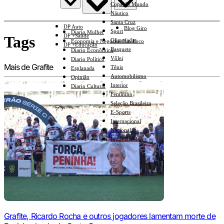
Copa do Mundo
Náutico
Santa Cruz
DP Auto
Blog Giro
Sport
Diario Mulher
DP +Saúde
Tags
Olimpíadas
Economia e Negócios Em Foco
DP +Educação
Basquete
Diario Econômico
Vôlei
Diario Político
Mais de Grafite
Tênis
Esplanada
Automobilismo
Opinião
Interior
Diario Cultural
Feminino
Seleção Brasileira
E-Sports
Internacional
Nacional
Jogos Escolares
Grafite, Ricardo Rocha e outros jogadores lamentam morte de