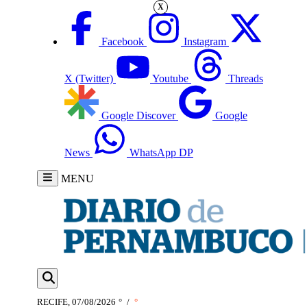
X
Facebook
Instagram
X (Twitter)
Youtube
Threads
Google Discover
Google
News
WhatsApp DP
MENU
RECIFE, 07/08/2026
°
/
°