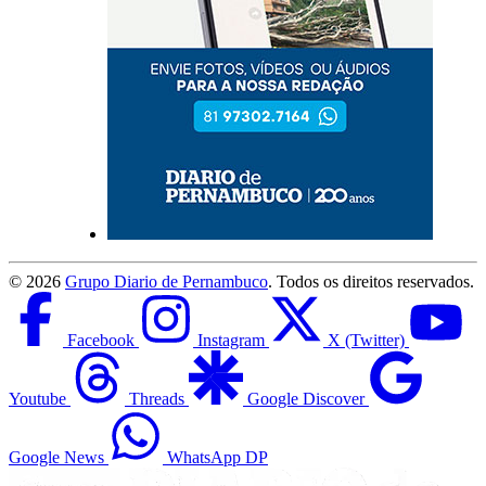
©
2026
Grupo Diario de Pernambuco
. Todos os direitos reservados.
Facebook
Instagram
X (Twitter)
Youtube
Threads
Google Discover
Google News
WhatsApp DP