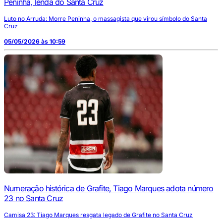
Peninha, lenda do Santa Cruz
Luto no Arruda: Morre Peninha, o massagista que virou símbolo do Santa
Cruz
05/05/2026 às 10:59
Numeração histórica de Grafite, Tiago Marques adota número
23 no Santa Cruz
Camisa 23: Tiago Marques resgata legado de Grafite no Santa Cruz