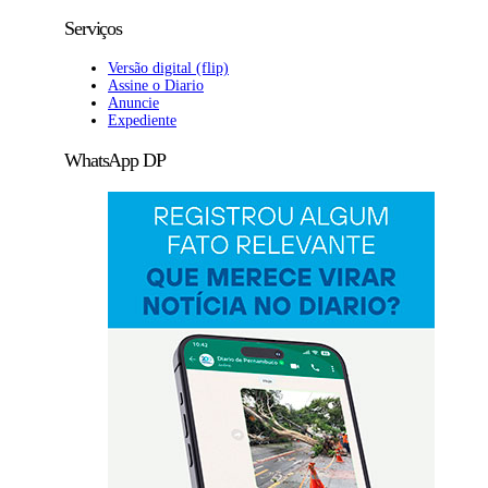
Serviços
Versão digital (flip)
Assine o Diario
Anuncie
Expediente
WhatsApp DP