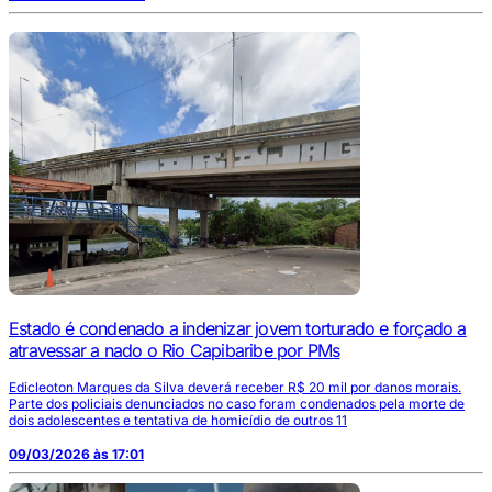
Estado é condenado a indenizar jovem torturado e forçado a
atravessar a nado o Rio Capibaribe por PMs
Edicleoton Marques da Silva deverá receber R$ 20 mil por danos morais.
Parte dos policiais denunciados no caso foram condenados pela morte de
dois adolescentes e tentativa de homicídio de outros 11
09/03/2026 às 17:01