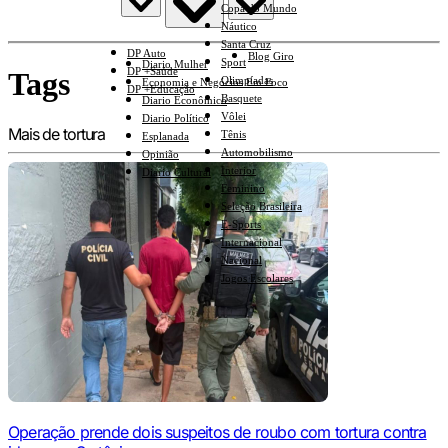
Copa do Mundo
Náutico
Santa Cruz
DP Auto
Blog Giro
Sport
Diario Mulher
DP +Saúde
Tags
Olimpíadas
Economia e Negócios Em Foco
DP +Educação
Basquete
Diario Econômico
Vôlei
Diario Político
Mais de tortura
Tênis
Esplanada
Automobilismo
Opinião
Interior
Diario Cultural
Feminino
Seleção Brasileira
E-Sports
Internacional
Nacional
Jogos Escolares
Operação prende dois suspeitos de roubo com tortura contra