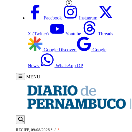
X
Facebook
Instagram
X (Twitter)
Youtube
Threads
Google Discover
Google
News
WhatsApp DP
MENU
RECIFE, 09/08/2026
°
/
°