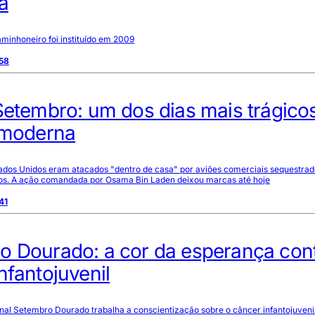
a
minhoneiro foi instituído em 2009
:58
Setembro: um dos dias mais trágico
a moderna
tados Unidos eram atacados "dentro de casa" por aviões comerciais sequestrad
iosos. A ação comandada por Osama Bin Laden deixou marcas até hoje
41
o Dourado: a cor da esperança cont
nfantojuvenil
al Setembro Dourado trabalha a conscientização sobre o câncer infantojuvenil