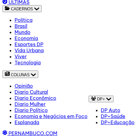
ÚLTIMAS
CADERNOS
Política
Brasil
Mundo
Economia
Esportes DP
Vida Urbana
Viver
Tecnologia
COLUNAS
Opinião
Diario Cultural
Diario Econômico
DP+
Diario Mulher
Diario Político
DP Auto
Economia e Negócios em Foco
DP+Saúde
Esplanada
DP+Educação
PERNAMBUCO.COM