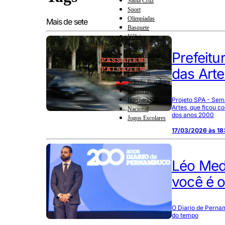
Santa Cruz
Sport
Olimpíadas
Mais de sete
Basquete
Vôlei
Tênis
Prefeitu
Automobilismo
Interior
das Art
Feminino
Seleção Brasileira
E-Sports
Projeto SPA - Sema
Internacional
Artes, que ficou c
Nacional
dos anos 2000
Jogos Escolares
17/03/2026 às 18
Léo Med
você é o
O Diario de Perna
do tempo