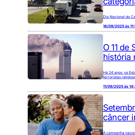
categori
Dia Nacional do Ca
16/09/2025 às 11
O 11 de 
históri
Há 24 anos, os Es
terroristas relig
11/09/2025 às 14:
Setembr
câncer i
A campanha nacion