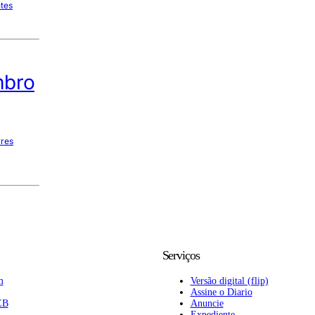
ntes
mbro
rres
Serviços
m
Versão digital (flip)
Assine o Diario
EB
Anuncie
Expediente