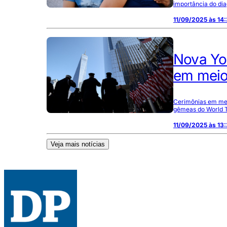
importância do di
11/09/2025 às 14
Nova Yo
em meio 
Cerimônias em mem
gêmeas do World T
11/09/2025 às 13
Veja mais notícias