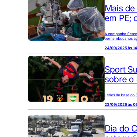
Mais de
em PE; 
A campanha Setemb
pernambucanos agu
24/09/2025 às 14
Sport Su
sobre o
Leões da base do S
23/09/2025 às 0
Dia do 