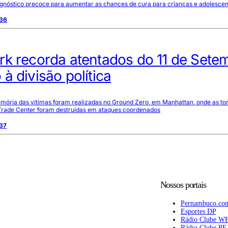
agnóstico precoce para aumentar as chances de cura para crianças e adolesce
:36
rk recorda atentados do 11 de Sete
à divisão política
ória das vítimas foram realizadas no Ground Zero, em Manhattan, onde as to
rade Center foram destruídas em ataques coordenados
:37
Nossos portais
Pernambuco.co
Esportes DP
Rádio Clube W
Rádio Clube PE