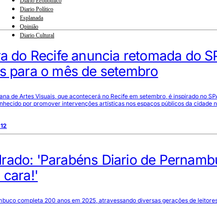
Diario Econômico
Diario Político
Esplanada
Opinião
Diario Cultural
ra do Recife anuncia retomada do S
es para o mês de setembro
na de Artes Visuais, que acontecerá no Recife em setembro, é inspirado no SP
onhecido por promover intervenções artísticas nos espaços públicos da cidade n
:12
rado: 'Parabéns Diario de Pernamb
 cara!'
mbuco completa 200 anos em 2025, atravessando diversas gerações de leitores