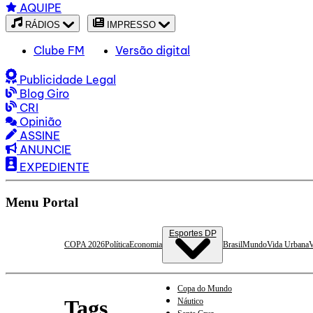
AQUIPE
RÁDIOS
IMPRESSO
Clube FM
Versão digital
Publicidade Legal
Blog Giro
CRI
Opinião
ASSINE
ANUNCIE
EXPEDIENTE
Menu Portal
Esportes DP
COPA 2026
Política
Economia
Brasil
Mundo
Vida Urbana
V
Copa do Mundo
Tags
Náutico