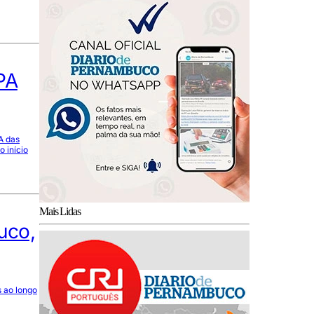
PA
A das
o início
Mais Lidas
uco,
 ao longo