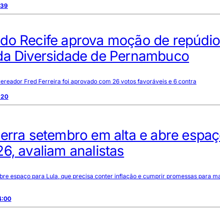
:39
do Recife aprova moção de repúdio
da Diversidade de Pernambuco
reador Fred Ferreira foi aprovado com 26 votos favoráveis e 6 contra
:20
erra setembro em alta e abre espa
6, avaliam analistas
bre espaço para Lula, que precisa conter inflação e cumprir promessas para m
4:00