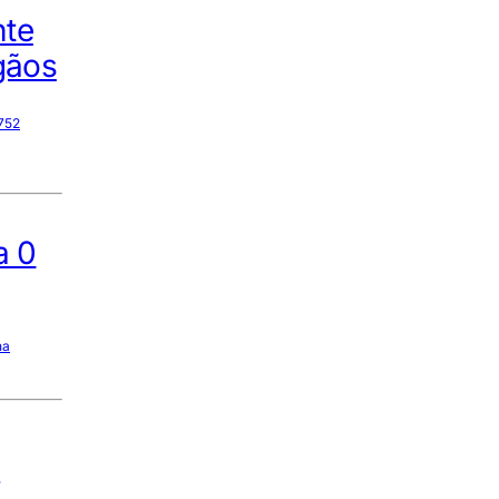
nte
gãos
752
a 0
na
a