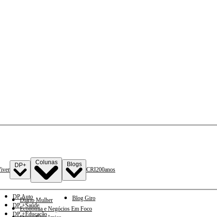
Colunas
Blogs
DP+
iver
CRI
200anos
DP Auto
Blog Giro
Diario Mulher
DP +Saúde
Economia e Negócios Em Foco
DP +Educação