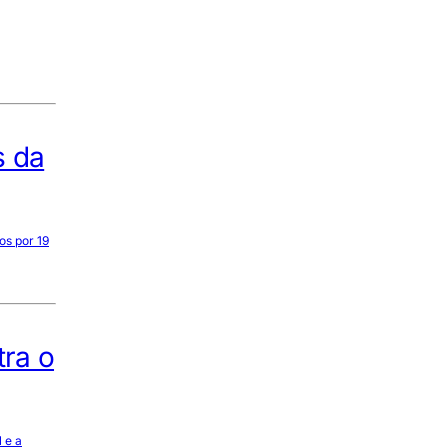
s da
os por 19
ra o
 e a