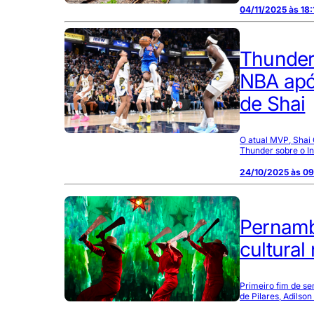
04/11/2025 às 18:
Thunder 
NBA apó
de Shai
O atual MVP, Shai 
Thunder sobre o I
24/10/2025 às 0
Pernamb
cultural
Primeiro fim de s
de Pilares, Adils