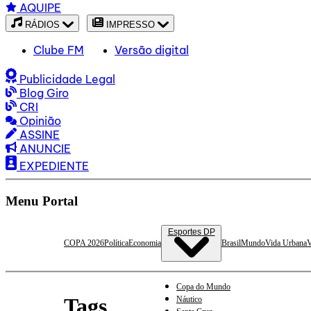
AQUIPE
RÁDIOS
IMPRESSO
Clube FM
Versão digital
Publicidade Legal
Blog Giro
CRI
Opinião
ASSINE
ANUNCIE
EXPEDIENTE
Menu Portal
Esportes DP
COPA 2026
Política
Economia
Brasil
Mundo
Vida Urbana
V
Copa do Mundo
Tags
Náutico