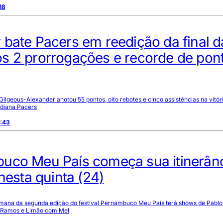
18
bate Pacers em reedição da final d
s 2 prorrogações e recorde de pon
Gilgeous-Alexander anotou 55 pontos, oito rebotes e cinco assistências na vitór
ndiana Pacers
9:43
uco Meu País começa sua itinerân
 nesta quinta (24)
emana da segunda edição do festival Pernambuco Meu País terá shows de Pablo
on Ramos e Limão com Mel