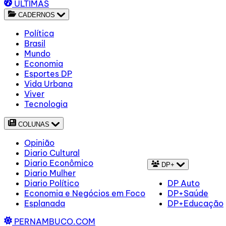
ÚLTIMAS
CADERNOS
Política
Brasil
Mundo
Economia
Esportes DP
Vida Urbana
Viver
Tecnologia
COLUNAS
Opinião
Diario Cultural
Diario Econômico
DP+
Diario Mulher
Diario Político
DP Auto
Economia e Negócios em Foco
DP+Saúde
Esplanada
DP+Educação
PERNAMBUCO.COM