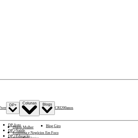
Colunas
Blogs
DP+
iver
CRI
200anos
DP Auto
Blog Giro
Diario Mulher
DP +Saúde
Economia e Negócios Em Foco
DP +Educação