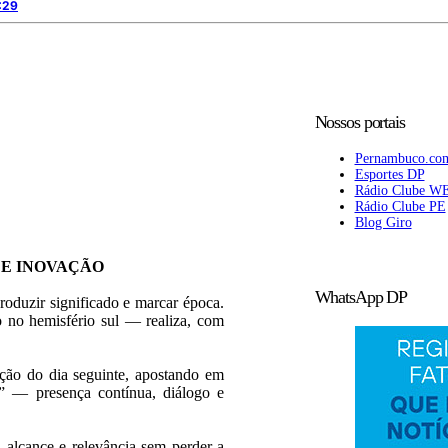
:29
Nossos portais
Pernambuco.co
Esportes DP
Rádio Clube W
Rádio Clube PE
Blog Giro
 E INOVAÇÃO
WhatsApp DP
roduzir significado e marcar época.
 no hemisfério sul — realiza, com
ição do dia seguinte, apostando em
l” — presença contínua, diálogo e
 alcance e relevância sem perder a