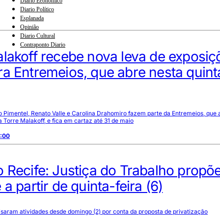
Diario Econômico
Diario Político
Esplanada
Opinião
Diario Cultural
Contraponto Diario
lakoff recebe nova leva de exposiç
a Entremeios, que abre nesta quint
o Pimentel, Renato Valle e Carolina Drahomiro fazem parte da Entremeios, que 
na Torre Malakoff, e fica em cartaz até 31 de maio
5:00
 Recife: Justiça do Trabalho propõe
 a partir de quinta-feira (6)
isaram atividades desde domingo (2) por conta da proposta de privatização