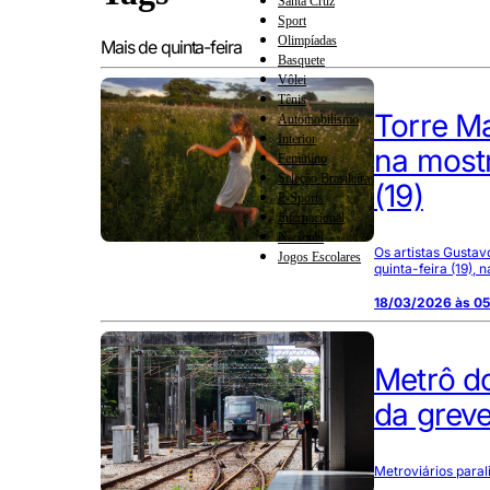
Santa Cruz
Sport
Olimpíadas
Mais de quinta-feira
Basquete
Vôlei
Tênis
Torre Ma
Automobilismo
Interior
na mostr
Feminino
Seleção Brasileira
(19)
E-Sports
Internacional
Nacional
Os artistas Gustav
Jogos Escolares
quinta-feira (19), 
18/03/2026 às 0
Metrô do
da greve
Metroviários paral