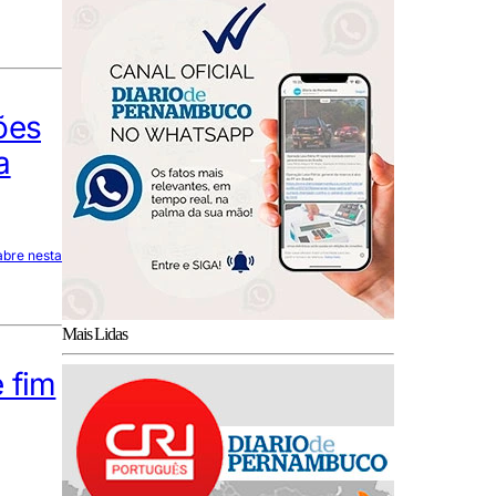
ões
a
abre nesta
Mais Lidas
 fim