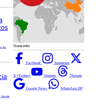
a
tos
Nossas redes
ia do
Facebook
Instagram
cia
X (Twitter)
Youtube
Threads
Google News
WhatsApp DP
, Xande