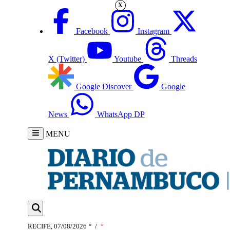
X
Facebook
Instagram
X (Twitter)
Youtube
Threads
Google Discover
Google
News
WhatsApp DP
MENU
RECIFE, 07/08/2026
°
/
°