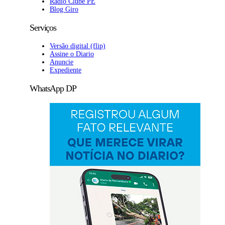
Rádio Clube PE
Blog Giro
Serviços
Versão digital (flip)
Assine o Diario
Anuncie
Expediente
WhatsApp DP