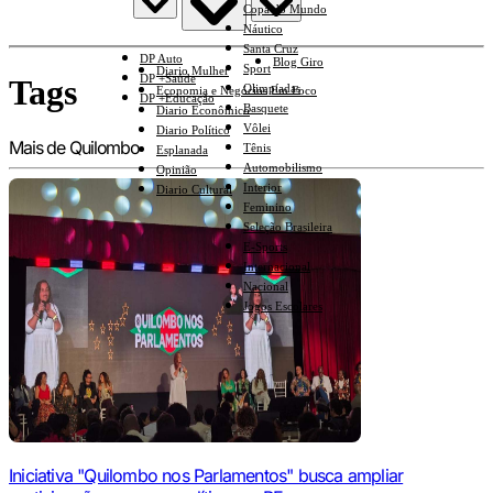
Copa do Mundo
Náutico
Santa Cruz
DP Auto
Blog Giro
Sport
Diario Mulher
DP +Saúde
Tags
Olimpíadas
Economia e Negócios Em Foco
DP +Educação
Basquete
Diario Econômico
Vôlei
Diario Político
Mais de Quilombo
Tênis
Esplanada
Automobilismo
Opinião
Interior
Diario Cultural
Feminino
Seleção Brasileira
E-Sports
Internacional
Nacional
Jogos Escolares
Iniciativa "Quilombo nos Parlamentos" busca ampliar