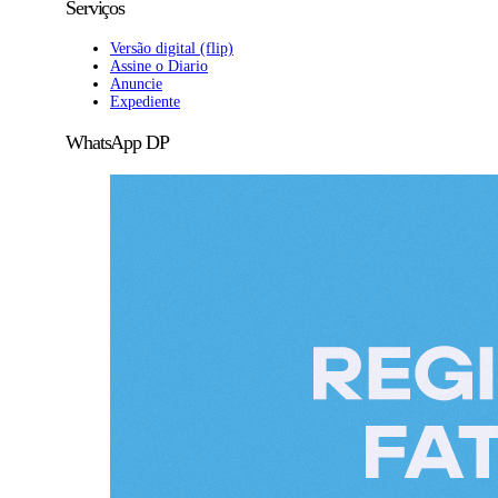
Serviços
Versão digital (flip)
Assine o Diario
Anuncie
Expediente
WhatsApp DP