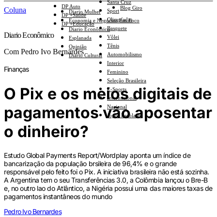
Santa Cruz
DP Auto
Blog Giro
Coluna
Sport
Diario Mulher
DP +Saúde
Olimpíadas
Economia e Negócios Em Foco
DP +Educação
Basquete
Diario Econômico
Diario Econômico
Vôlei
Esplanada
Tênis
Opinião
Com Pedro Ivo Bernardes
Automobilismo
Diario Cultural
Interior
Finanças
Feminino
Seleção Brasileira
O Pix e os meios digitais de
E-Sports
Internacional
pagamentos vão aposentar
Nacional
Jogos Escolares
o dinheiro?
Estudo Global Payments Report/Wordplay aponta um índice de
bancarização da população brsileira de 96,4% e o grande
responsável pelo feito foi o Pix. A iniciativa brasileira não está sozinha.
A Argentina tem o seu Transferências 3.0, a Colômbia lançou o Bre-B
e, no outro lao do Atlântico, a Nigéria possui uma das maiores taxas de
pagamentos instantâneos do mundo
Pedro Ivo Bernardes