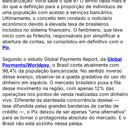
Bancarização: você sabe o que é? O termo nada mais é
do que a definição para a proporção de indivíduos de
uma população com acesso a serviços bancários.
Ultimamente, o conceito tem rondado o noticiário
econômico devido à elevada taxa de brasileiros
incluídos no sistema financeiro. O fenômeno, que teve
início com as fintechs, responsáveis por simplificar a
abertura de contas, se consolidou em definitivo com o
Pix
.
Segundo o estudo Global Payments Report, da
Global
Payments/Worldpay
, o Brasil conta atualmente com
96,4% da população bancarizada. No sentido inverso
desse avanço, observa-se a queda gradativa do uso do
dinheiro em espécie. O mercado brasileiro puxa a fila
desse movimento na região, com apenas 12% das
operações nos pontos de venda realizadas com dinheiro
vivo. Diferente da alardeada concorrência desleal —
tese difundida pelas grandes bandeiras de cartão de
crédito —, o Pix deixou de ser apenas “uma alternativa”
para se tornar o protagonista absoluto do mercado. E o
Brasil não está sozinho nessa peleja.