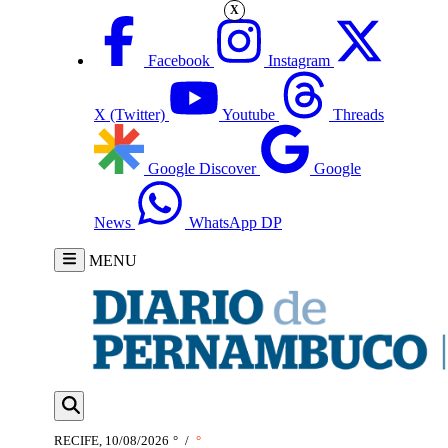
X
Facebook
Instagram
X (Twitter)
Youtube
Threads
Google Discover
Google
News
WhatsApp DP
MENU
RECIFE, 10/08/2026
°
/
°