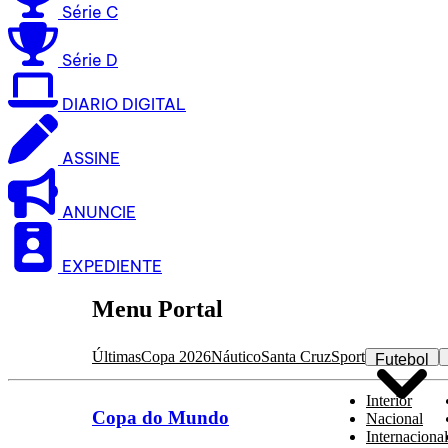
Série C
Série D
DIARIO DIGITAL
ASSINE
ANUNCIE
EXPEDIENTE
Menu Portal
Últimas
Copa 2026
Náutico
Santa Cruz
Sport
Futebol
Interior
Copa do Mundo
Nacional
Internacional