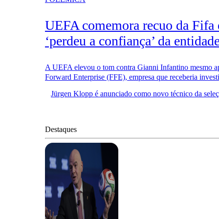
UEFA comemora recuo da Fifa e
‘perdeu a confiança’ da entidad
A UEFA elevou o tom contra Gianni Infantino mesmo apó
Forward Enterprise (FFE), empresa que receberia invest
Jürgen Klopp é anunciado como novo técnico da sele
Destaques