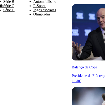
Série B
Automobilismo
leira
Série C
E-Sports
Série D
Jogos escolares
Olimpíadas
Balanço da Copa
Presidente da Fifa resp
união'