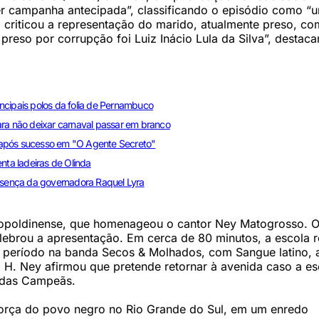
zer campanha antecipada”, classificando o episódio como “
 criticou a representação do marido, atualmente preso, c
preso por corrupção foi Luiz Inácio Lula da Silva”, destac
ncipais polos da folia de Pernambuco
a não deixar carnaval passar em branco
da após sucesso em "O Agente Secreto"
ta ladeiras de Olinda
resença da governadora Raquel Lyra
Leopoldinense, que homenageou o cantor Ney Matogrosso. O 
lebrou a apresentação. Em cerca de 80 minutos, a escola r
 o período na banda Secos & Molhados, com Sangue latino, 
H. Ney afirmou que pretende retornar à avenida caso a es
e das Campeãs.
a força do povo negro no Rio Grande do Sul, em um enredo