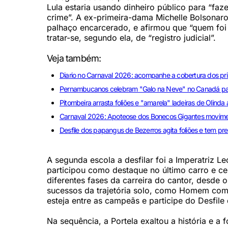
Lula estaria usando dinheiro público para “fa
crime”. A ex-primeira-dama Michelle Bolsonaro
palhaço encarcerado, e afirmou que “quem foi 
tratar-se, segundo ela, de “registro judicial”.
Veja também:
Diario no Carnaval 2026: acompanhe a cobertura dos pri
Pernambucanos celebram "Galo na Neve" no Canadá par
Pitombeira arrasta foliões e "amarela" ladeiras de Olin
Carnaval 2026: Apoteose dos Bonecos Gigantes movimen
Desfile dos papangus de Bezerros agita foliões e tem p
A segunda escola a desfilar foi a Imperatriz 
participou como destaque no último carro e ce
diferentes fases da carreira do cantor, desde
sucessos da trajetória solo, como Homem com 
esteja entre as campeãs e participe do Desfil
Na sequência, a Portela exaltou a história e 