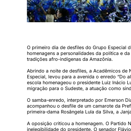
A Acadêmicos de Niterói abriu a primeira noite de desfile
Ouro em 2025, levou para avenida um samba-enredo inter
O primeiro dia de desfiles do Grupo Especial 
homenagens a personalidades da política e da c
tradições afro-indígenas da Amazônia.
Abrindo a noite de desfiles, a Acadêmicos de
Especial, levou para a avenida o enredo “Do al
escola homenageou o presidente Luiz Inácio Lu
migração para o Sudeste, a atuação como sindica
O samba-enredo, interpretado por Emerson Dias
acompanhou o desfile de um camarote da Prefei
primeira-dama Rosângela Lula da Silva, a Janj
A oposição criticou a homenagem. O Partido No
inelegibilidade do presidente. O senador Flávi