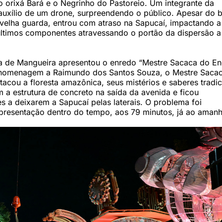
 o orixá Bará e o Negrinho do Pastoreio. Um integrante da
auxílio de um drone, surpreendendo o público. Apesar do
 velha guarda, entrou com atraso na Sapucaí, impactando a
 últimos componentes atravessando o portão da dispersão 
ira de Mangueira apresentou o enredo “Mestre Sacaca do E
 homenagem a Raimundo dos Santos Souza, o Mestre Sacac
acou a floresta amazônica, seus mistérios e saberes tradic
m a estrutura de concreto na saída da avenida e ficou
 a deixarem a Sapucaí pelas laterais. O problema foi
 apresentação dentro do tempo, aos 79 minutos, já ao amanh