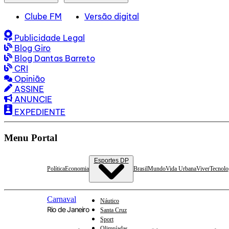
Clube FM
Versão digital
Publicidade Legal
Blog Giro
Blog Dantas Barreto
CRI
Opinião
ASSINE
ANUNCIE
EXPEDIENTE
Menu Portal
Esportes DP
Política
Economia
Brasil
Mundo
Vida Urbana
Viver
Tecnolo
Carnaval
Náutico
Rio de Janeiro
Santa Cruz
Sport
Olimpíadas