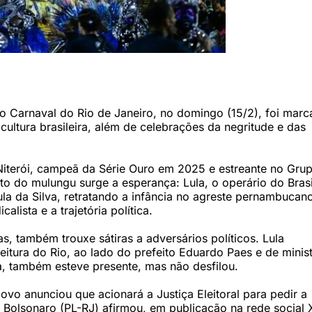
s do Grupo Especial do Carnaval do Rio de Janeiro. A agremiação foi campeã
pretado por Emerson Dias (Pablo Porciuncula/AFP)
do Carnaval do Rio de Janeiro, no domingo (15/2), foi mar
ultura brasileira, além de celebrações da negritude e das
 Niterói, campeã da Série Ouro em 2025 e estreante no Gru
to do mulungu surge a esperança: Lula, o operário do Brasi
la da Silva, retratando a infância no agreste pernambucano
lista e a trajetória política.
, também trouxe sátiras a adversários políticos. Lula
tura do Rio, ao lado do prefeito Eduardo Paes e de minist
a, também esteve presente, mas não desfilou.
vo anunciou que acionará a Justiça Eleitoral para pedir a
o Bolsonaro (PL-RJ) afirmou, em publicação na rede social 