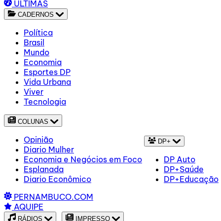
ÚLTIMAS
CADERNOS
Política
Brasil
Mundo
Economia
Esportes DP
Vida Urbana
Viver
Tecnologia
COLUNAS
Opinião
DP+
Diario Mulher
Economia e Negócios em Foco
DP Auto
Esplanada
DP+Saúde
Diario Econômico
DP+Educação
PERNAMBUCO.COM
AQUIPE
RÁDIOS
IMPRESSO