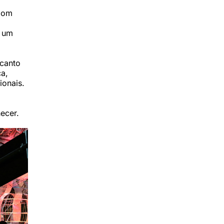
 bom
a um
ncanto
a,
ionais.
ecer.