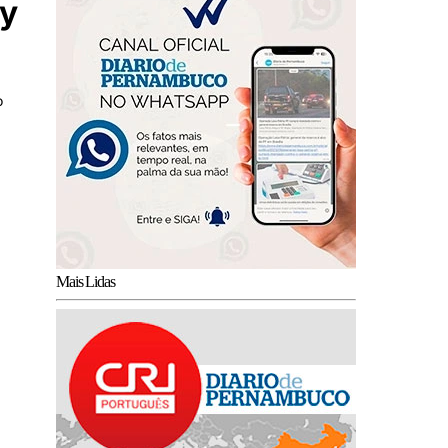
ey
o
Mais Lidas