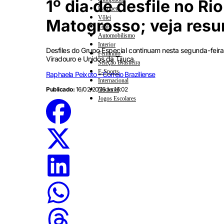
1º dia de desfile no R
Basquete
Vôlei
Matogrosso; veja res
Tênis
Automobilismo
Interior
Desfiles do Grupo Especial continuam nesta segunda-feira
Feminino
Viradouro e Unidos da Tijuca
Seleção Brasileira
E-Sports
Raphaela Peixoto - Correio Braziliense
Internacional
Publicado:
16/02/2026 às 16:02
Nacional
Jogos Escolares