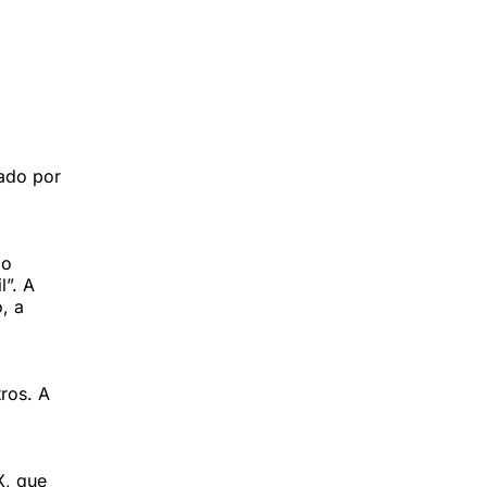
 da Série
cado por
po
l”. A
, a
ros. A
X, que