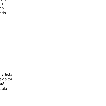
um
omo
ando
artista
evisitou
até
cola