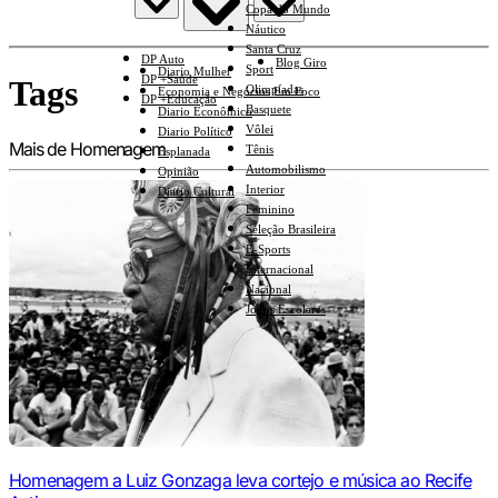
Copa do Mundo
Náutico
Santa Cruz
DP Auto
Blog Giro
Sport
Diario Mulher
DP +Saúde
Tags
Olimpíadas
Economia e Negócios Em Foco
DP +Educação
Basquete
Diario Econômico
Vôlei
Diario Político
Mais de Homenagem
Tênis
Esplanada
Automobilismo
Opinião
Interior
Diario Cultural
Feminino
Seleção Brasileira
E-Sports
Internacional
Nacional
Jogos Escolares
Homenagem a Luiz Gonzaga leva cortejo e música ao Recife