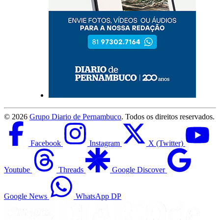
©
2026
Grupo Diario de Pernambuco
. Todos os direitos reservados.
Facebook
Instagram
X (Twitter)
Youtube
Threads
Google Discover
Google News
WhatsApp DP