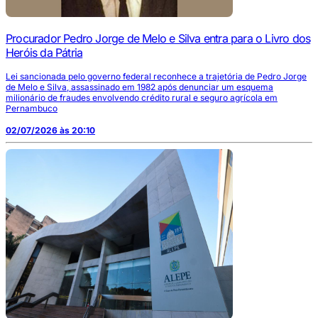
Procurador Pedro Jorge de Melo e Silva entra para o Livro dos
Heróis da Pátria
Lei sancionada pelo governo federal reconhece a trajetória de Pedro Jorge
de Melo e Silva, assassinado em 1982 após denunciar um esquema
milionário de fraudes envolvendo crédito rural e seguro agrícola em
Pernambuco
02/07/2026 às 20:10