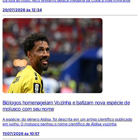
Da luta ao título: Nico Williams dedica medalha da Copa à mãe imigrante
20/07/2026 às 12:34
Biólogos homenageiam Vozinha e batizam nova espécie de
molusco com seu nome
A espécie, do gênero Aldisa, foi descrita em um artigo científico publicado
em junho. O molusco ganhou o nome científico de Aldisa vozinha
11/07/2026 às 10:57