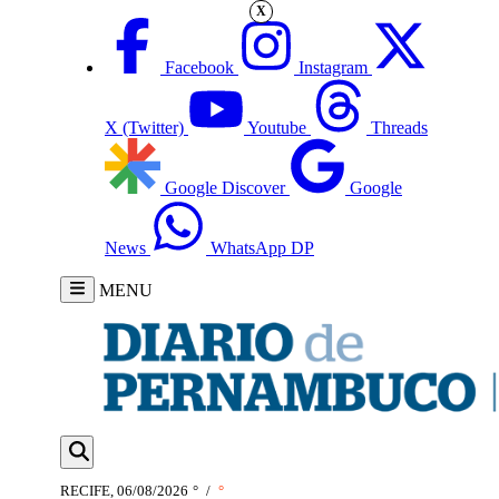
X
Facebook
Instagram
X (Twitter)
Youtube
Threads
Google Discover
Google
News
WhatsApp DP
MENU
RECIFE, 06/08/2026
°
/
°