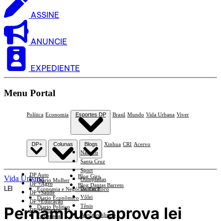
ASSINE
ANUNCIE
EXPEDIENTE
Menu Portal
Política
Economia
Esportes DP
Brasil
Mundo
Vida Urbana
Viver
DP+
Colunas
Blogs
Xinhua
CRI
Acervo
Náutico
Santa Cruz
Sport
DP Auto
Blog Giro
Vida Urbana
Olimpíadas
Diario Mulher
DP +Agro
Blog Dantas Barreto
LEI
Basquete
Economia e Negócios Em Foco
DP +Saúde
Vôlei
Diario Econômico
DP +Educação
Tênis
Pernambuco aprova lei
Diario Político
DP +Ciências
Automobilismo
Esplanada