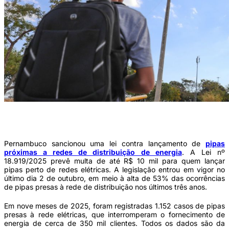
Segundo a Neoenergia, 1,1 mil incidentes com pipas em redes de distribuição de
energia foram registrados em 2025 (Foto: Paulo H. Carvalho/Agência Brasília)
Pernambuco sancionou uma lei contra lançamento de
pipas
próximas a redes de distribuição de energia
. A Lei nº
18.919/2025 prevê multa de até R$ 10 mil para quem lançar
pipas perto de redes elétricas. A legislação entrou em vigor no
último dia 2 de outubro, em meio à alta de 53% das ocorrências
de pipas presas à rede de distribuição nos últimos três anos.
Em nove meses de 2025, foram registradas 1.152 casos de pipas
presas à rede elétricas, que interromperam o fornecimento de
energia de cerca de 350 mil clientes. Todos os dados são da