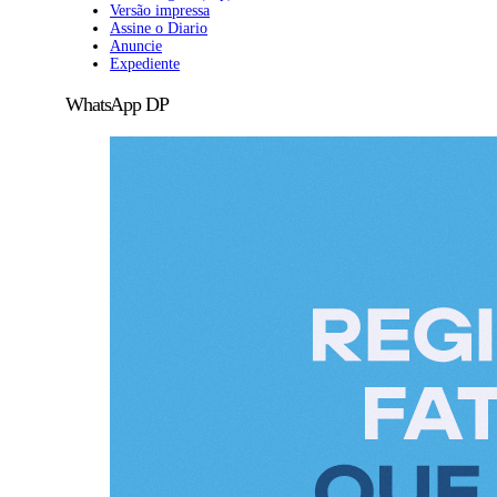
Versão impressa
Assine o Diario
Anuncie
Expediente
WhatsApp DP