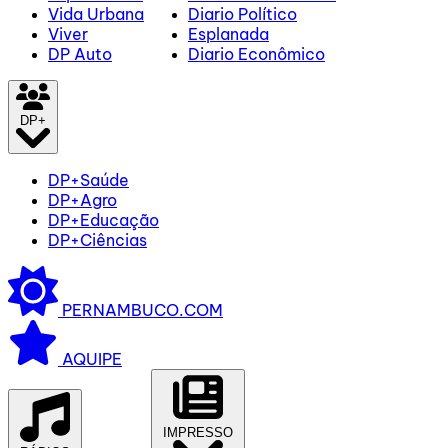
Vida Urbana
Diario Político
Viver
Esplanada
DP Auto
Diario Econômico
DP+
DP+Saúde
DP+Agro
DP+Educação
DP+Ciências
PERNAMBUCO.COM
AQUIPE
IMPRESSO