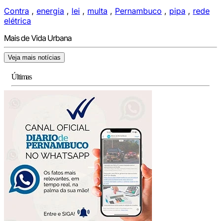
Contra
,
energia
,
lei
,
multa
,
Pernambuco
,
pipa
,
rede
elétrica
Mais de Vida Urbana
Veja mais notícias
Últimas