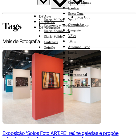
Copa do Mundo
Náutico
Santa Cruz
DP Auto
Blog Giro
Sport
Diario Mulher
DP +Saúde
Tags
Olimpíadas
Economia e Negócios Em Foco
DP +Educação
Basquete
Diario Econômico
Vôlei
Diario Político
Mais de Fotografia
Tênis
Esplanada
Automobilismo
Opinião
Interior
Diario Cultural
Feminino
Seleção Brasileira
E-Sports
Internacional
Nacional
Jogos Escolares
Exposição 'Solos Foto ART.PE' reúne galerias e propõe