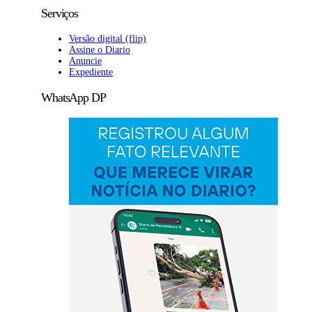
Serviços
Versão digital (flip)
Assine o Diario
Anuncie
Expediente
WhatsApp DP