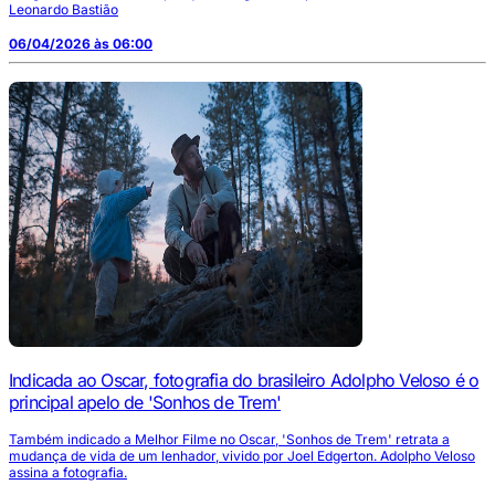
Leonardo Bastião
06/04/2026 às 06:00
Indicada ao Oscar, fotografia do brasileiro Adolpho Veloso é o
principal apelo de 'Sonhos de Trem'
Também indicado a Melhor Filme no Oscar, 'Sonhos de Trem' retrata a
mudança de vida de um lenhador, vivido por Joel Edgerton. Adolpho Veloso
assina a fotografia.