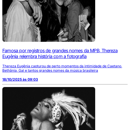
Famosa por registros de grandes nomes da MPB, Thereza
Eugênia relembra história com a fotografia
Thereza Eugênia capturou de perto momentos da intimidade de Caetano,
Bethânia, Gal e tantos grandes nomes da música brasileira
18/10/2025 às 09:03