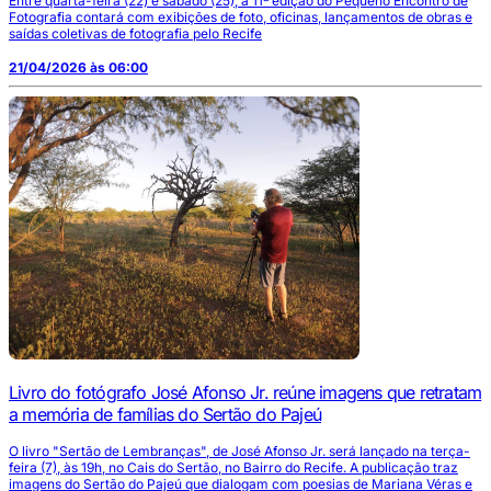
Entre quarta-feira (22) e sábado (25), a 11ª edição do Pequeno Encontro de
Fotografia contará com exibições de foto, oficinas, lançamentos de obras e
saídas coletivas de fotografia pelo Recife
21/04/2026 às 06:00
Livro do fotógrafo José Afonso Jr. reúne imagens que retratam
a memória de famílias do Sertão do Pajeú
O livro "Sertão de Lembranças", de José Afonso Jr. será lançado na terça-
feira (7), às 19h, no Cais do Sertão, no Bairro do Recife. A publicação traz
imagens do Sertão do Pajeú que dialogam com poesias de Mariana Véras e