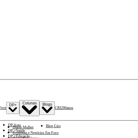
Colunas
Blogs
DP+
iver
CRI
200anos
DP Auto
Blog Giro
Diario Mulher
DP +Saúde
Economia e Negócios Em Foco
DP +Educação