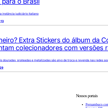
 para o Brasil
a instância judiciário italiano
:13
heiro? Extra Stickers do álbum da 
tam colecionadores com versões r
is douradas, prateadas e metalizadas são alvo de troca e revenda nas redes soc
:29
Nossos portais
Pernambuco.co