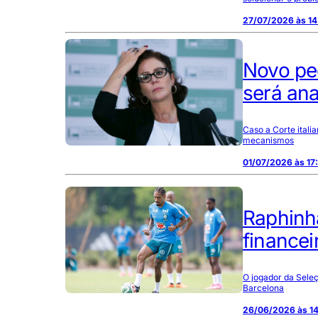
27/07/2026 às 14
Novo ped
será ana
Caso a Corte itali
mecanismos
01/07/2026 às 17
Raphinh
financei
O jogador da Seleç
Barcelona
26/06/2026 às 1