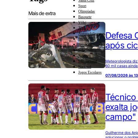
Santa Cruz
Sport
Olimpíadas
Mais de extra
Basquete
Vôlei
Tênis
Defesa C
Automobilismo
Interior
após ci
Feminino
Seleção Brasileira
E-Sports
Meteorologista diz
Internacional
60 mil casas ainda
Nacional
Jogos Escolares
07/08/2026 às 13
Técnico 
exalta j
campo"
Guilherme dos Anj
solucionar o prob