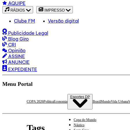
AQUIPE
RÁDIOS
IMPRESSO
Clube FM
Versão digital
Publicidade Legal
Blog Giro
CRI
Opinião
ASSINE
ANUNCIE
EXPEDIENTE
Menu Portal
Esportes DP
COPA 2026
Política
Economia
Brasil
Mundo
Vida Urbana
V
Copa do Mundo
Tags
Náutico