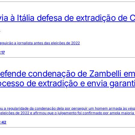
a à Itália defesa de extradição de C
i
guição a jornalista antes das eleições de 2022
:17
defende condenação de Zambelli e
cesso de extradição e envia garant
ou a regularidade da condenação dela por perseguir um homem armada às vés
eleições de 2022 e afirmou que o julgamento foi confirmado por ampla maioria
3:42