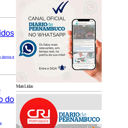
idos
m danos e
Mais Lidas
e
o do
ra