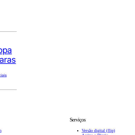
Copa
aras
iais
Serviços
m
Versão digital (flip)