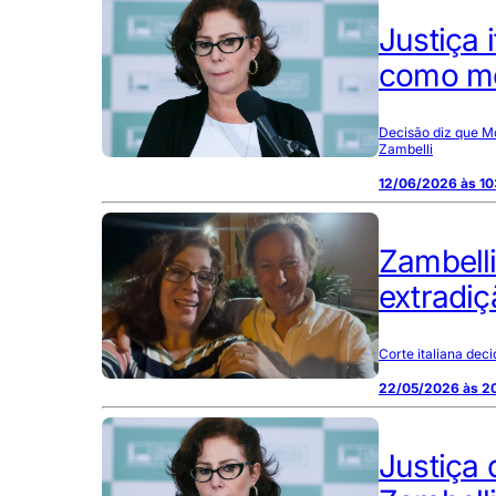
Justiça 
como mot
Decisão diz que Mo
Zambelli
12/06/2026 às 10
Zambelli
extradiç
Corte italiana dec
22/05/2026 às 2
Justiça 