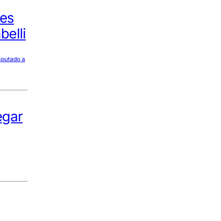
aes
elli
mputado a
egar