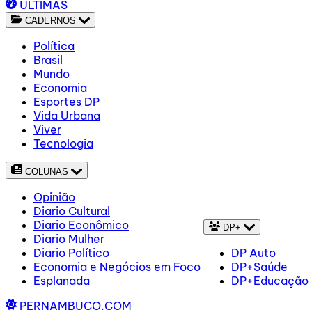
ÚLTIMAS
CADERNOS
Política
Brasil
Mundo
Economia
Esportes DP
Vida Urbana
Viver
Tecnologia
COLUNAS
Opinião
Diario Cultural
Diario Econômico
DP+
Diario Mulher
Diario Político
DP Auto
Economia e Negócios em Foco
DP+Saúde
Esplanada
DP+Educação
PERNAMBUCO.COM