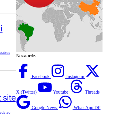
i
 outros
Nossas redes
Facebook
Instagram
X (Twitter)
Youtube
Threads
 site
Google News
WhatsApp DP
gada ao