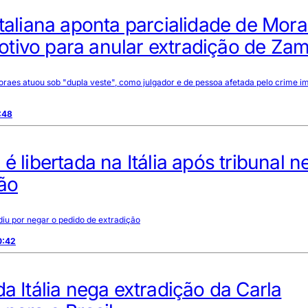
italiana aponta parcialidade de Mor
ivo para anular extradição de Zamb
raes atuou sob "dupla veste", como julgador e de pessoa afetada pelo crime i
:48
 é libertada na Itália após tribunal n
ão
idiu por negar o pedido de extradição
0:42
da Itália nega extradição da Carla