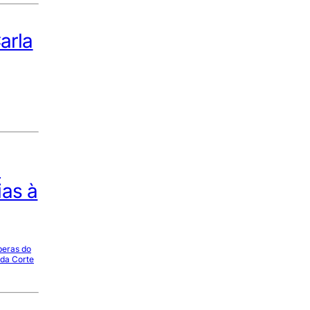
arla
m
ias à
peras do
 da Corte