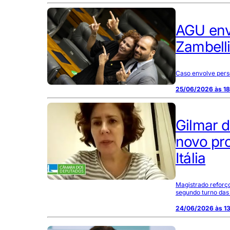
AGU envi
Zambell
Caso envolve perse
25/06/2026 às 18
Gilmar 
novo pro
Itália
Magistrado reforç
segundo turno das 
24/06/2026 às 1