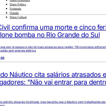
Diario Econômico
Diario Político
Esplanada
Opinião
Diario Cultural
ivil confirma uma morte e cinco fer
clone bomba no Rio Grande do Sul
 que pior já passou e não há mais ameaças para região; 118 municípios sofrera
 estão sem energia elétrica
:55
do Náutico cita salários atrasados 
ogadores: "Não vai entrar para dentr
os admitiu situação incômoda, mas garantiu que o Náutico vem trabalhando pa
lema