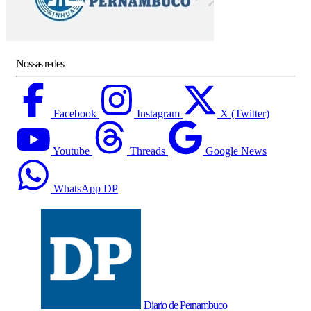
Nossas redes
Facebook
Instagram
X (Twitter)
Youtube
Threads
Google News
WhatsApp DP
Diario de Pernambuco