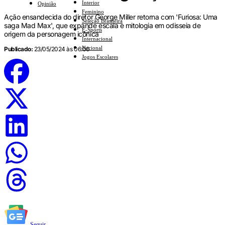
Interior
Opinião
Feminino
Ação ensandecida do diretor George Miller retorna com 'Furiosa: Uma
Seleção Brasileira
saga Mad Max', que expande escala e mitologia em odisseia de
E-Sports
origem da personagem icônica
Internacional
Nacional
Publicado:
23/05/2024 às 06:00
Jogos Escolares
Seguir