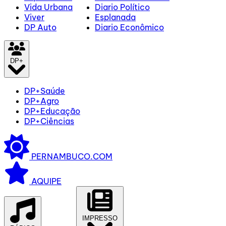
Vida Urbana
Diario Político
Viver
Esplanada
DP Auto
Diario Econômico
DP+
DP+Saúde
DP+Agro
DP+Educação
DP+Ciências
PERNAMBUCO.COM
AQUIPE
IMPRESSO