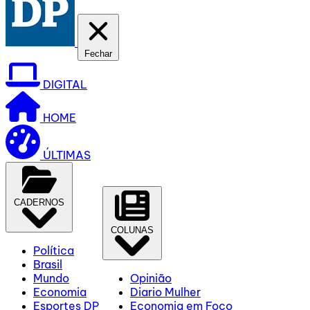
Fechar
DIGITAL
HOME
ÚLTIMAS
CADERNOS
COLUNAS
Política
Brasil
Mundo
Opinião
Economia
Diario Mulher
Esportes DP
Economia em Foco