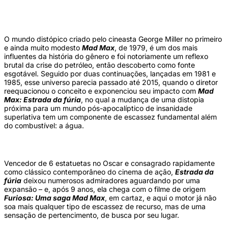
(Apesar de narrativa mais segmentada do que 'Estrada da fúria', a ação continua
suprema. Warner/Divulgação)
O mundo distópico criado pelo cineasta George Miller no primeiro
e ainda muito modesto
Mad Max
, de 1979, é um dos mais
influentes da história do gênero e foi notoriamente um reflexo
brutal da crise do petróleo, então descoberto como fonte
esgotável. Seguido por duas continuações, lançadas em 1981 e
1985, esse universo parecia passado até 2015, quando o diretor
reequacionou o conceito e exponenciou seu impacto com
Mad
Max: Estrada da fúria
, no qual a mudança de uma distopia
próxima para um mundo pós-apocalíptico de insanidade
superlativa tem um componente de escassez fundamental além
do combustível: a água.
Vencedor de 6 estatuetas no Oscar e consagrado rapidamente
como clássico contemporâneo do cinema de ação,
Estrada da
fúria
deixou numerosos admiradores aguardando por uma
expansão – e, após 9 anos, ela chega com o filme de origem
Furiosa: Uma saga Mad Max
, em cartaz, e aqui o motor já não
soa mais qualquer tipo de escassez de recurso, mas de uma
sensação de pertencimento, de busca por seu lugar.