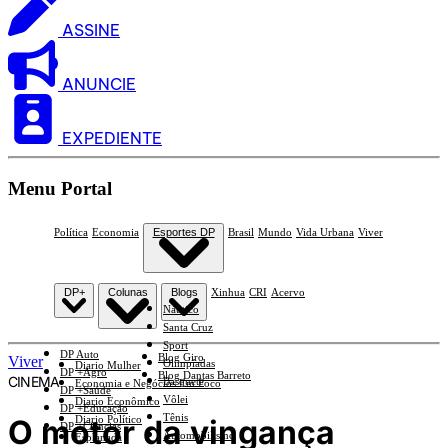
ASSINE
ANUNCIE
EXPEDIENTE
Menu Portal
Política
Economia
Esportes DP
Brasil
Mundo
Vida Urbana
Viver
DP+
Colunas
Blogs
Xinhua
CRI
Acervo
Náutico
Santa Cruz
Sport
DP Auto
Blog Giro
Viver
Olimpíadas
Diario Mulher
DP +Agro
Blog Dantas Barreto
CINEMA
Basquete
Economia e Negócios Em Foco
DP +Saúde
Vôlei
Diario Econômico
DP +Educação
Tênis
O motor da vingança
Diario Político
DP +Ciências
Automobilismo
Esplanada