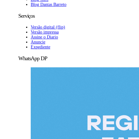
Blog Dantas Barreto
Serviços
Versão digital (flip)
Versão impressa
Assine o Diario
Anuncie
Expediente
WhatsApp DP