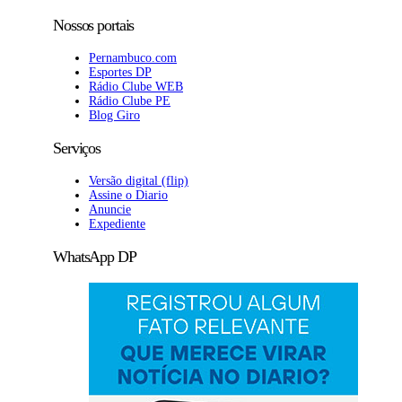
Nossos portais
Pernambuco.com
Esportes DP
Rádio Clube WEB
Rádio Clube PE
Blog Giro
Serviços
Versão digital (flip)
Assine o Diario
Anuncie
Expediente
WhatsApp DP