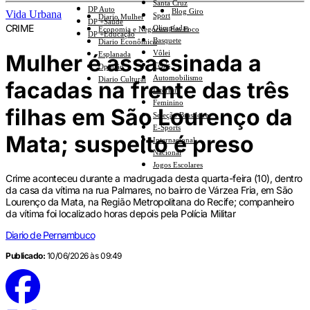
Santa Cruz
DP Auto
Blog Giro
Vida Urbana
Sport
Diario Mulher
DP +Saúde
CRIME
Olimpíadas
Economia e Negócios Em Foco
DP +Educação
Basquete
Diario Econômico
Vôlei
Mulher é assassinada a
Esplanada
Tênis
Opinião
Automobilismo
Diario Cultural
facadas na frente das três
Interior
Feminino
filhas em São Lourenço da
Seleção Brasileira
E-Sports
Mata; suspeito é preso
Internacional
Nacional
Jogos Escolares
Crime aconteceu durante a madrugada desta quarta-feira (10), dentro
da casa da vítima na rua Palmares, no bairro de Várzea Fria, em São
Lourenço da Mata, na Região Metropolitana do Recife; companheiro
da vítima foi localizado horas depois pela Polícia Militar
Diario de Pernambuco
Publicado:
10/06/2026 às 09:49