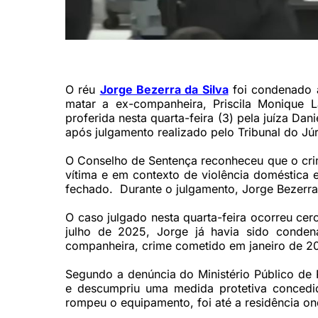
Jorge Bezerra da Silva já havia sido condenado pelo ass
O réu
Jorge Bezerra da Silva
foi condenado a
matar a ex-companheira, Priscila Monique L
proferida nesta quarta-feira (3) pela juíza Dani
após julgamento realizado pelo Tribunal do Júr
O Conselho de Sentença reconheceu que o crim
vítima e em contexto de violência doméstica 
fechado. Durante o julgamento, Jorge Bezerra
O caso julgado nesta quarta-feira ocorreu ce
julho de 2025, Jorge já havia sido conde
companheira, crime cometido em janeiro de 2
Segundo a denúncia do Ministério Público de
e descumpriu uma medida protetiva concedida
rompeu o equipamento, foi até a residência on