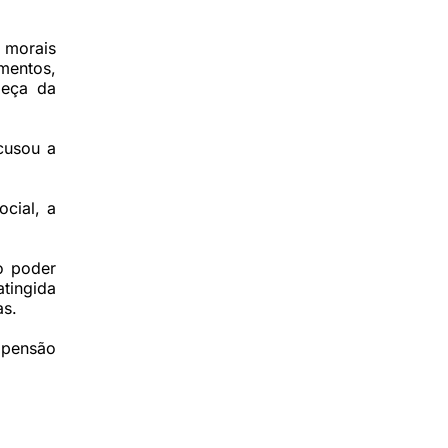
e morais
mentos,
beça da
cusou a
ocial, a
o poder
atingida
as.
 pensão