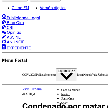
Clube FM
Versão digital
Publicidade Legal
Blog Giro
CRI
Opinião
ASSINE
ANUNCIE
EXPEDIENTE
Menu Portal
Esportes DP
COPA 2026
Política
Economia
Brasil
Mundo
Vida Urbana
V
Vida Urbana
Copa do Mundo
JUSTIÇA
Náutico
Santa Cruz
Sport
Condenado por matar 
Olimpíadas