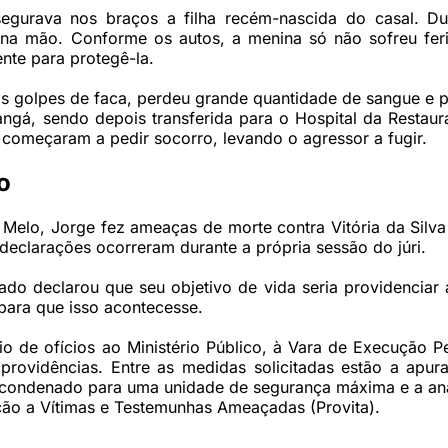
egurava nos braços a filha recém-nascida do casal. Du
 na mão. Conforme os autos, a menina só não sofreu fer
nte para protegê-la.
los golpes de faca, perdeu grande quantidade de sangue e 
angá, sendo depois transferida para o Hospital da Restau
começaram a pedir socorro, levando o agressor a fugir.
o
a Melo, Jorge fez ameaças de morte contra Vitória da Silv
 declarações ocorreram durante a própria sessão do júri.
do declarou que seu objetivo de vida seria providenciar 
para que isso acontecesse.
o de ofícios ao Ministério Público, à Vara de Execução P
providências. Entre as medidas solicitadas estão a apur
o condenado para uma unidade de segurança máxima e a aná
ão a Vítimas e Testemunhas Ameaçadas (Provita).