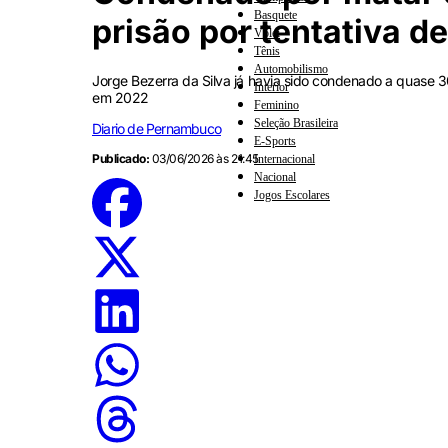
Basquete
prisão por tentativa de
Vôlei
Tênis
Automobilismo
Jorge Bezerra da Silva já havia sido condenado a quase 30
Interior
em 2022
Feminino
Seleção Brasileira
Diario de Pernambuco
E-Sports
Publicado:
03/06/2026 às 21:45
Internacional
Nacional
Jogos Escolares