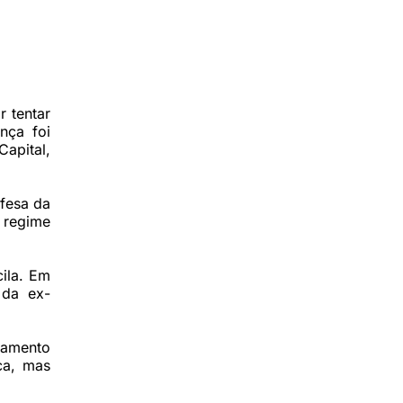
 tentar
nça foi
Capital,
fesa da
m regime
cila. Em
 da ex-
namento
ca, mas