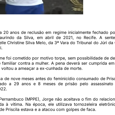
assinato da ex-companheira (Foto: Reprodução/BAND)
 20 anos de reclusão em regime inicialmente fechado por
aurindo da Silva, em abril de 2021, no Recife. A sente
elle Christine Silva Melo, da 3ª Vara do Tribunal do Júri da 
i.
e foi cometido por motivo torpe, sem possibilidade de de
e familiar contra a mulher. A pena deverá ser cumprida e
 voltou a ameaçar a ex-cunhada de morte.
rca de nove meses antes do feminicídio consumado de Pris
nado a 29 anos e 8 meses de prisão pelo assassinato
022.
 Pernambuco (MPPE), Jorge não aceitava o fim do relacio
 à vítima. Na época, ele utilizava tornozeleira eletrôni
de Priscila estava e a atacou com golpes de faca.