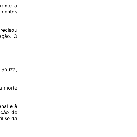
rante a
imentos
precisou
ração. O
a Souza,
a morte
enal e à
ação de
lise da