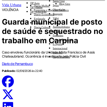
Santa Cruz
DP Auto
Blog Giro
Vida Urbana
Sport
Diario Mulher
DP +Saúde
VIOLÊNCIA
Olimpíadas
Economia e Negócios Em Foco
DP +Educação
Basquete
Diario Econômico
Vôlei
Guarda municipal de posto
Esplanada
Tênis
Opinião
Automobilismo
Diario Cultural
de saúde é sequestrado no
Interior
Feminino
trabalho em Carpina
Seleção Brasileira
E-Sports
Internacional
Caso envolveu funcionário da Unidade Mista Francisco de Assis
Nacional
Chateaubriand. Ocorrência é investigada pela Polícia Civil
Jogos Escolares
Diario de Pernambuco
Publicado:
02/06/2026 às 22:40