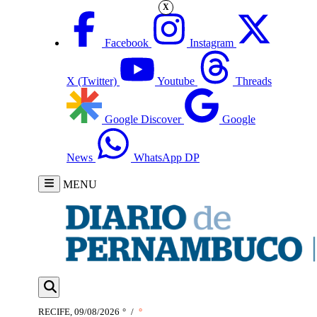
X
Facebook
Instagram
X (Twitter)
Youtube
Threads
Google Discover
Google
News
WhatsApp DP
MENU
RECIFE, 09/08/2026
°
/
°