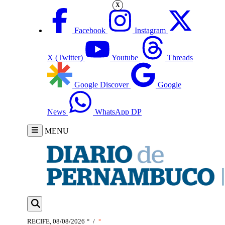
X
Facebook
Instagram
X (Twitter)
Youtube
Threads
Google Discover
Google
News
WhatsApp DP
MENU
RECIFE, 08/08/2026
°
/
°