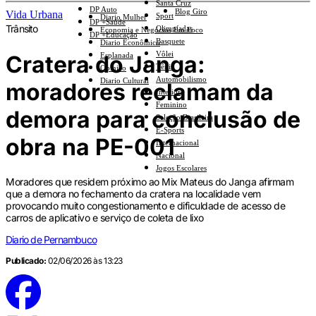
Santa Cruz
DP Auto
Blog Giro
Vida Urbana
Sport
Diario Mulher
DP +Saúde
Trânsito
Olimpíadas
Economia e Negócios Em Foco
DP +Educação
Basquete
Diario Econômico
Vôlei
Cratera do Janga:
Esplanada
Tênis
Opinião
Automobilismo
Diario Cultural
moradores reclamam da
Interior
Feminino
demora para conclusão de
Seleção Brasileira
E-Sports
obra na PE-001
Internacional
Nacional
Jogos Escolares
Moradores que residem próximo ao Mix Mateus do Janga afirmam
que a demora no fechamento da cratera na localidade vem
provocando muito congestionamento e dificuldade de acesso de
carros de aplicativo e serviço de coleta de lixo
Diario de Pernambuco
Publicado:
02/06/2026 às 13:23