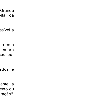
 Grande
ital da
sível a
rdo com
 membro
sou por
ados, e
ente, a
ento ou
ração",