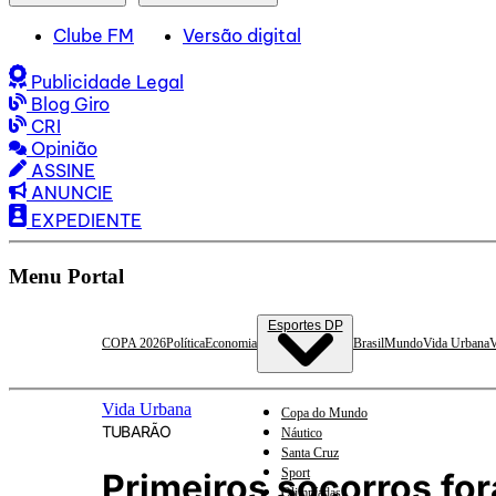
Clube FM
Versão digital
Publicidade Legal
Blog Giro
CRI
Opinião
ASSINE
ANUNCIE
EXPEDIENTE
Menu Portal
Esportes DP
COPA 2026
Política
Economia
Brasil
Mundo
Vida Urbana
V
Vida Urbana
Copa do Mundo
TUBARÃO
Náutico
Santa Cruz
Sport
Primeiros socorros fo
Olimpíadas