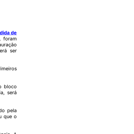
dida de
, foram
auração
erá ser
imeiros
 o bloco
a, será
do pela
u que o