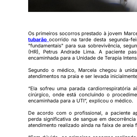
Médico Petrus Andrade Lima, diretor-geral do Hospital da 
Os primeiros socorros prestado à jovem Marce
tubarão
ocorrido na tarde desta segunda-fe
"fundamentais" para sua sobrevivência, segun
(HR), Petrus Andrade Lima. A paciente pas
encaminhada para a Unidade de Terapia Intens
Segundo o médico, Marcela chegou à unidad
atendimentos na praia e ser levada inicialment
“Ela sofreu uma parada cardiorrespiratória a
cirúrgico, onde está concluindo o procedime
encaminhada para a UTI”, explicou o médico.
De acordo com o profissional, a paciente 
perda significativa de sangue em decorrênci
atendimento realizado ainda na faixa de areia 