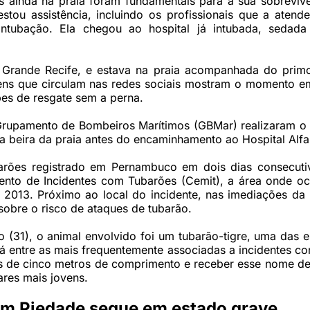
s ainda na praia foram fundamentais para a sua sobrevivê
stou assistência, incluindo os profissionais que a atend
 intubação. Ela chegou ao hospital já intubada, sedad
Grande Recife, e estava na praia acompanhada do prim
ens que circulam nas redes sociais mostram o momento e
pes de resgate sem a perna.
rupamento de Bombeiros Marítimos (GBMar) realizaram o 
a beira da praia antes do encaminhamento ao Hospital Alfa
barões registrado em Pernambuco em dois dias consecuti
nto de Incidentes com Tubarões (Cemit), a área onde oc
 2013. Próximo ao local do incidente, nas imediações da 
sobre o risco de ataques de tubarão.
 (31), o animal envolvido foi um tubarão-tigre, uma das 
á entre as mais frequentemente associadas a incidentes c
 de cinco metros de comprimento e receber esse nome de
ares mais jovens.
em Piedade segue em estado grave