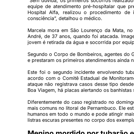
“Sem dúvida, os primeiros socorros realizado
equipe de atendimento pré-hospitalar que pre
Hospital Alfa, realizou o procedimento de
consciência”, detalhou o médico.
Marcela mora em São Lourenço da Mata, no 
André, de 37 anos, quando foi atacada. Imag
jovem é retirada da água e socorrida por equi
Segundo o Corpo de Bombeiros, agentes do G
e prestaram os primeiros atendimentos ainda n
Este foi o segundo incidente envolvendo tu
acordo com o Comitê Estadual de Monitorame
ataque não registrava casos desse tipo desde
Boa Viagem, há placas alertando os banhistas 
Diferentemente do caso registrado no domingo
mais comuns no litoral de Pernambuco. Ele est
humanos em todo o mundo e pode atingir mais
listras escuras presentes no corpo dos exempl
Menino mordido por tubarão 