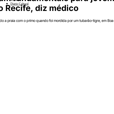
Diario Cultural
o Recife, diz médico
ando a praia com o primo quando foi mordida por um tubarão-tigre, em Bo