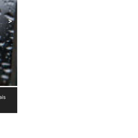
>
aís