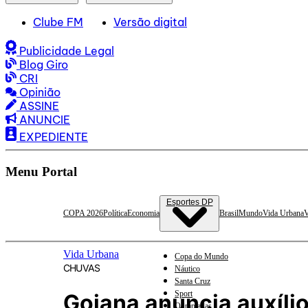
Clube FM
Versão digital
Publicidade Legal
Blog Giro
CRI
Opinião
ASSINE
ANUNCIE
EXPEDIENTE
Menu Portal
Esportes DP
COPA 2026
Política
Economia
Brasil
Mundo
Vida Urbana
V
Vida Urbana
Copa do Mundo
CHUVAS
Náutico
Santa Cruz
Sport
Goiana anuncia auxíli
Olimpíadas