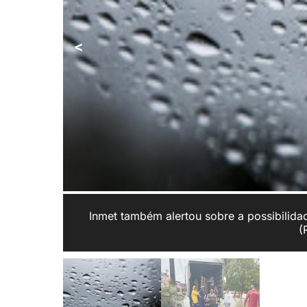
<
Inmet também alertou sobre a possibilida
(