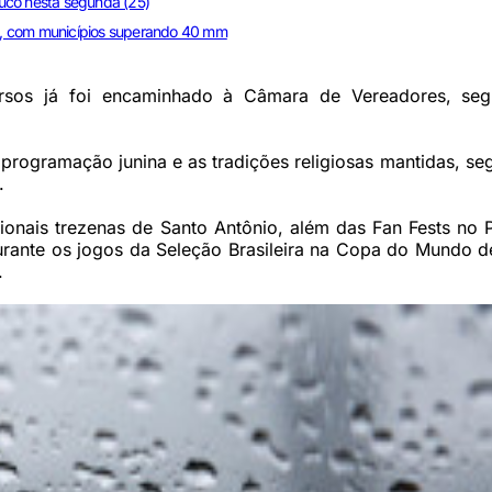
uco nesta segunda (25)
E, com municípios superando 40 mm
cursos já foi encaminhado à Câmara de Vereadores, se
 programação junina e as tradições religiosas mantidas, s
.
ionais trezenas de Santo Antônio, além das Fan Fests no 
durante os jogos da Seleção Brasileira na Copa do Mundo 
.