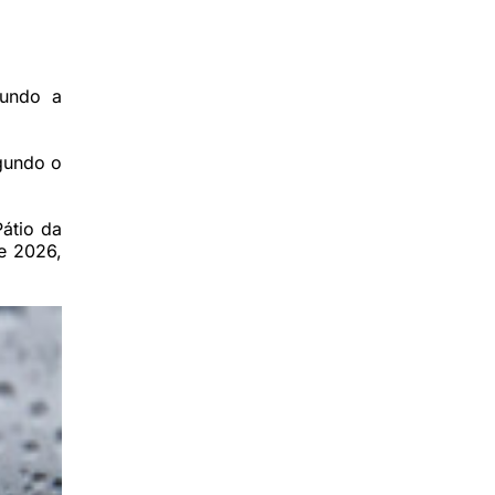
gundo a
egundo o
Pátio da
de 2026,