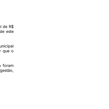
al de R$
ade este
unicipal
ir que o
á foram
gestão,