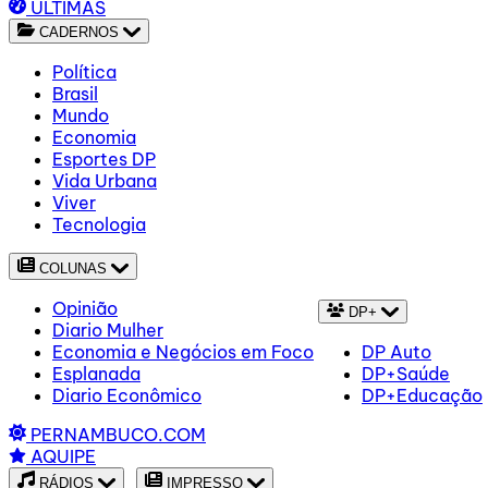
ÚLTIMAS
CADERNOS
Política
Brasil
Mundo
Economia
Esportes DP
Vida Urbana
Viver
Tecnologia
COLUNAS
Opinião
DP+
Diario Mulher
Economia e Negócios em Foco
DP Auto
Esplanada
DP+Saúde
Diario Econômico
DP+Educação
PERNAMBUCO.COM
AQUIPE
RÁDIOS
IMPRESSO