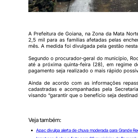
Famílias deixam casas diante das chuvas em Goiana (Foto:
A Prefeitura de Goiana, na Zona da Mata Nort
2,5 mil para as famílias afetadas pelas ench
mês. A medida foi divulgada pela gestão nesta 
Segundo o procurador-geral do município, Rodr
até a próxima quinta-feira (28), em regime de
pagamento seja realizado o mais rápido possív
Ainda de acordo com as informações repassa
cadastradas e acompanhadas pela Secretaria
visando “garantir que o benefício seja destin
Veja também:
Apac divulga alerta de chuva moderada para Grande Re