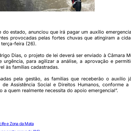
 Prefeitura de Goiana)
e do estado, anunciou que irá pagar um auxílio emergenci
entes provocadas pelas fortes chuvas que atingiram a cid
terça-feira (26).
igo Dias, o projeto de lei deverá ser enviado à Câmara M
 urgência, para agilizar a análise, a aprovação e permit
el às famílias cadastradas.
das pela gestão, as famílias que receberão o auxílio j
 de Assistência Social e Direitos Humanos, conforme a 
ado a quem realmente necessita do apoio emergencial”.
cife e Zona da Mata