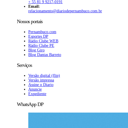
+ 55 81 9 9217-0191
Email:
relacionamento@diariodepernambuco
.com.br
Nossos portais
Pernambuco.com
Esportes DP
Rádio Clube WEB
Rádio Clube PE
Blog Giro
Blog Dantas Barreto
Serviços
Versão digital (flip)
Versão impressa
Assine o Diario
Anuncie
Expediente
WhatsApp DP