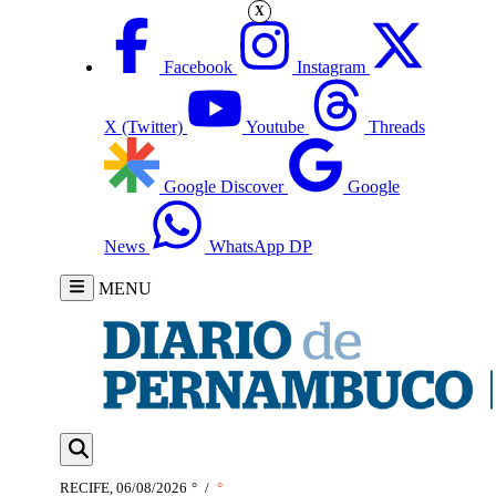
X
Facebook
Instagram
X (Twitter)
Youtube
Threads
Google Discover
Google
News
WhatsApp DP
MENU
RECIFE, 06/08/2026
°
/
°