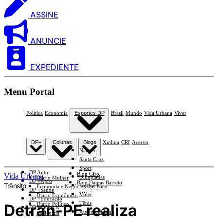
ASSINE
ANUNCIE
EXPEDIENTE
Menu Portal
Política
Economia
Esportes DP
Brasil
Mundo
Vida Urbana
Viver
DP+
Colunas
Blogs
Xinhua
CRI
Acervo
Náutico
Santa Cruz
Sport
DP Auto
Blog Giro
Vida Urbana
Olimpíadas
Diario Mulher
DP +Agro
Blog Dantas Barreto
Trânsito
Basquete
Economia e Negócios Em Foco
DP +Saúde
Vôlei
Diario Econômico
DP +Educação
Tênis
Detran-PE realiza
Diario Político
DP +Ciências
Automobilismo
Esplanada