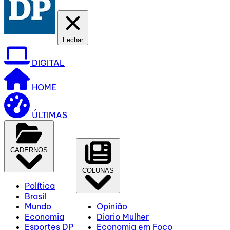
Fechar
DIGITAL
HOME
ÚLTIMAS
CADERNOS
COLUNAS
Política
Brasil
Mundo
Opinião
Economia
Diario Mulher
Esportes DP
Economia em Foco