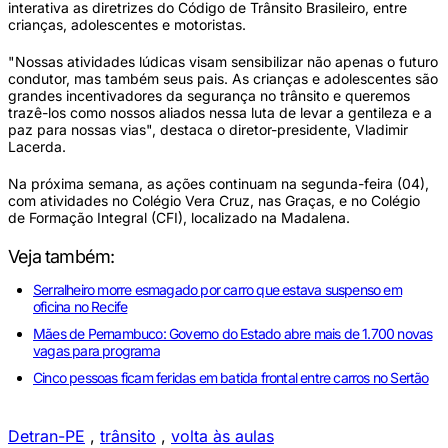
interativa as diretrizes do Código de Trânsito Brasileiro, entre
crianças, adolescentes e motoristas.
"Nossas atividades lúdicas visam sensibilizar não apenas o futuro
condutor, mas também seus pais. As crianças e adolescentes são
grandes incentivadores da segurança no trânsito e queremos
trazê-los como nossos aliados nessa luta de levar a gentileza e a
paz para nossas vias", destaca o diretor-presidente, Vladimir
Lacerda.
Na próxima semana, as ações continuam na segunda-feira (04),
com atividades no Colégio Vera Cruz, nas Graças, e no Colégio
de Formação Integral (CFI), localizado na Madalena.
Veja também:
Serralheiro morre esmagado por carro que estava suspenso em
oficina no Recife
Mães de Pernambuco: Governo do Estado abre mais de 1.700 novas
vagas para programa
Cinco pessoas ficam feridas em batida frontal entre carros no Sertão
Detran-PE
,
trânsito
,
volta às aulas