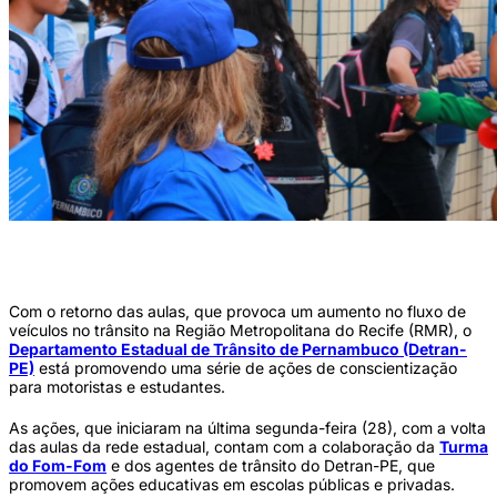
As ações contam com a colaboração da Turma do Fom-Fom e dos agentes de
trânsito do Detran-PE (Foto: Wagner Souza / Detran-PE)
Com o retorno das aulas, que provoca um aumento no fluxo de
veículos no trânsito na Região Metropolitana do Recife (RMR), o
Departamento Estadual de Trânsito de Pernambuco (Detran-
PE)
está promovendo uma série de ações de conscientização
para motoristas e estudantes.
As ações, que iniciaram na última segunda-feira (28), com a volta
das aulas da rede estadual, contam com a colaboração da
Turma
do Fom-Fom
e dos agentes de trânsito do Detran-PE, que
promovem ações educativas em escolas públicas e privadas.