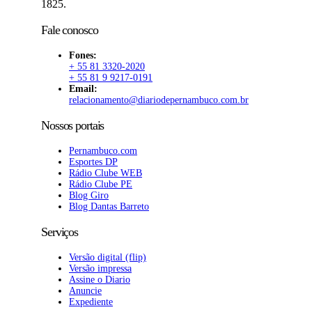
1825.
Fale conosco
Fones:
+ 55 81 3320-2020
+ 55 81 9 9217-0191
Email:
relacionamento@diariodepernambuco.com.br
Nossos portais
Pernambuco.com
Esportes DP
Rádio Clube WEB
Rádio Clube PE
Blog Giro
Blog Dantas Barreto
Serviços
Versão digital (flip)
Versão impressa
Assine o Diario
Anuncie
Expediente