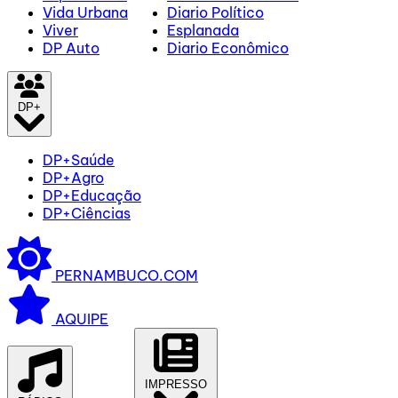
Vida Urbana
Diario Político
Viver
Esplanada
DP Auto
Diario Econômico
DP+
DP+Saúde
DP+Agro
DP+Educação
DP+Ciências
PERNAMBUCO.COM
AQUIPE
IMPRESSO