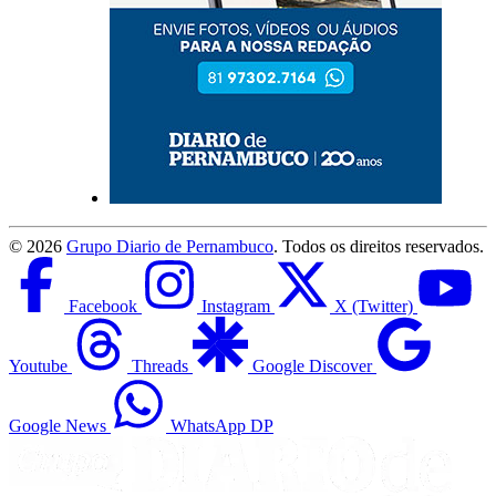
©
2026
Grupo Diario de Pernambuco
. Todos os direitos reservados.
Facebook
Instagram
X (Twitter)
Youtube
Threads
Google Discover
Google News
WhatsApp DP