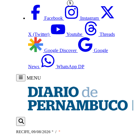
X
Facebook
Instagram
X (Twitter)
Youtube
Threads
Google Discover
Google
News
WhatsApp DP
MENU
RECIFE, 09/08/2026
°
/
°