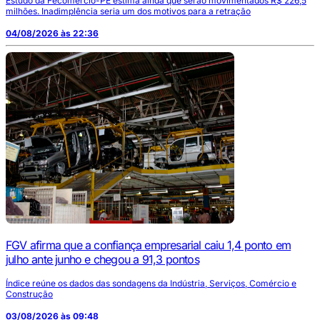
Estudo da Fecomércio-PE estima ainda que serão movimentados R$ 226,5
milhões. Inadimplência seria um dos motivos para a retração
04/08/2026 às 22:36
FGV afirma que a confiança empresarial caiu 1,4 ponto em
julho ante junho e chegou a 91,3 pontos
Índice reúne os dados das sondagens da Indústria, Serviços, Comércio e
Construção
03/08/2026 às 09:48