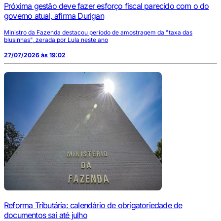
Próxima gestão deve fazer esforço fiscal parecido com o do
governo atual, afirma Durigan
Ministro da Fazenda destacou período de amostragem da "taxa das
blusinhas", zerada por Lula neste ano
27/07/2026 às 19:02
Reforma Tributária: calendário de obrigatoriedade de
documentos sai até julho