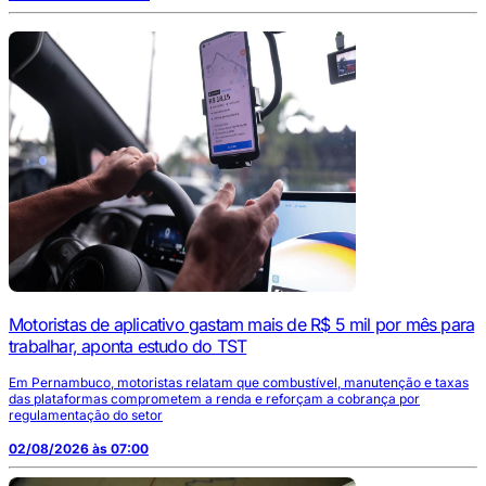
Motoristas de aplicativo gastam mais de R$ 5 mil por mês para
trabalhar, aponta estudo do TST
Em Pernambuco, motoristas relatam que combustível, manutenção e taxas
das plataformas comprometem a renda e reforçam a cobrança por
regulamentação do setor
02/08/2026 às 07:00