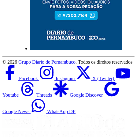
©
2026
Grupo Diario de Pernambuco
. Todos os direitos reservados.
Facebook
Instagram
X (Twitter)
Youtube
Threads
Google Discover
Google News
WhatsApp DP