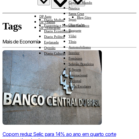
Copa do Mundo
Náutico
Santa Cruz
DP Auto
Blog Giro
Sport
Diario Mulher
DP +Saúde
Tags
Olimpíadas
Economia e Negócios Em Foco
DP +Educação
Basquete
Diario Econômico
Vôlei
Diario Político
Mais de Economia
Tênis
Esplanada
Automobilismo
Opinião
Interior
Diario Cultural
Feminino
Seleção Brasileira
E-Sports
Internacional
Nacional
Jogos Escolares
Copom reduz Selic para 14% ao ano em quarto corte