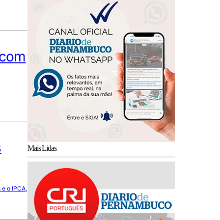
, com
s
Mais Lidas
 e o IPCA,