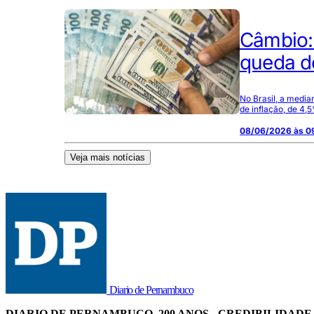
Câmbio: 
queda d
No Brasil, a medi
de inflação, de 4,
08/06/2026 às 0
Veja mais notícias
Diario de Pernambuco
DIARIO DE PERNAMBUCO, 200 ANOS - CREDIBILIDADE