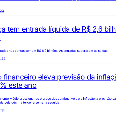
:23
 tem entrada líquida de R$ 2,6 bil
o
tados nas contas somam R$ 6,2 bilhões. As entradas superaram as saídas
3:44
financeiro eleva previsão da inflaç
1% este ano
iente Médio pressionando o preço dos combustíveis e a inflação, a previsão p
ada pela décima terceira semana seguida
:14