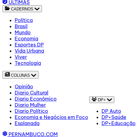
ÚLTIMAS
CADERNOS
Política
Brasil
Mundo
Economia
Esportes DP
Vida Urbana
Viver
Tecnologia
COLUNAS
Opinião
Diario Cultural
Diario Econômico
DP+
Diario Mulher
Diario Político
DP Auto
Economia e Negócios em Foco
DP+Saúde
Esplanada
DP+Educação
PERNAMBUCO.COM