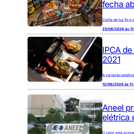
fecha ab
Conta de luz foi o
25/06/2026 às 11
IPCA de 
2021
A variação positi
12/06/2026 às 11
Aneel pr
elétrica
O valor está acim