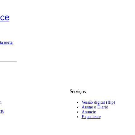
ece
da meta
Serviços
m
Versão digital (flip)
Assine o Diario
EB
Anuncie
Expediente