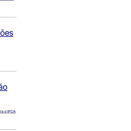
hões
ão
ara o IPCA