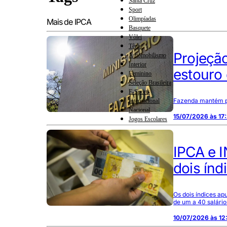
Santa Cruz
Sport
Olimpíadas
Mais de IPCA
Basquete
Vôlei
Tênis
Projeção
Automobilismo
Interior
estouro
Feminino
Seleção Brasileira
E-Sports
Fazenda mantém pre
Internacional
Nacional
15/07/2026 às 17
Jogos Escolares
IPCA e I
dois índ
Os dois índices ap
de um a 40 salário
10/07/2026 às 12