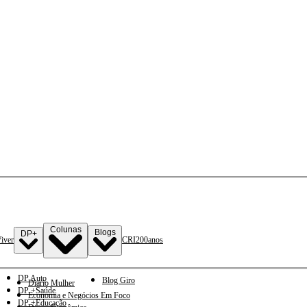
Colunas
Blogs
DP+
iver
CRI
200anos
DP Auto
Blog Giro
Diario Mulher
DP +Saúde
Economia e Negócios Em Foco
DP +Educação