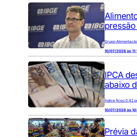
Aliment
pressão 
Grupo Alimentação 
10/07/2026 às 11:
IPCA des
abaixo 
Índice ficou 0,42 
10/07/2026 às 10
Prévia d