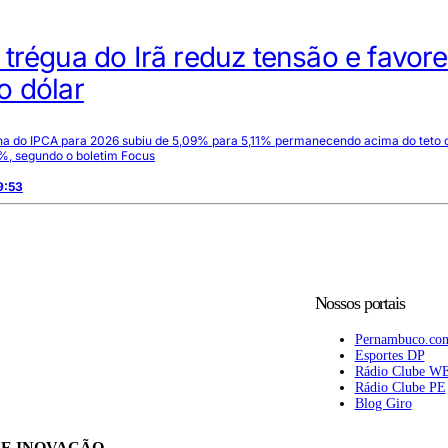
trégua do Irã reduz tensão e favor
o dólar
ana do IPCA para 2026 subiu de 5,09% para 5,11% permanecendo acima do teto 
5%, segundo o boletim Focus
9:53
Nossos portais
Pernambuco.co
Esportes DP
Rádio Clube W
Rádio Clube PE
Blog Giro
 E INOVAÇÃO