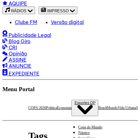
AQUIPE
RÁDIOS
IMPRESSO
Clube FM
Versão digital
Publicidade Legal
Blog Giro
CRI
Opinião
ASSINE
ANUNCIE
EXPEDIENTE
Menu Portal
Esportes DP
COPA 2026
Política
Economia
Brasil
Mundo
Vida Urbana
V
Copa do Mundo
Tags
Náutico