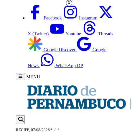
X
Facebook
Instagram
X (Twitter)
Youtube
Threads
Google Discover
Google
News
WhatsApp DP
MENU
RECIFE, 07/08/2026
°
/
°