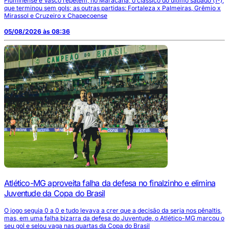
Fluminense e Vasco repetem, no Maracanã, o clássico do último sábado (1º),
que terminou sem gols; as outras partidas: Fortaleza x Palmeiras, Grêmio x
Mirassol e Cruzeiro x Chapecoense
05/08/2026 às 08:36
Atlético-MG aproveita falha da defesa no finalzinho e elimina
Juventude da Copa do Brasil
O jogo seguia 0 a 0 e tudo levava a crer que a decisão da seria nos pênaltis,
mas, em uma falha bizarra da defesa do Juventude, o Atlético-MG marcou o
seu gol e selou vaga nas quartas da Copa do Brasil