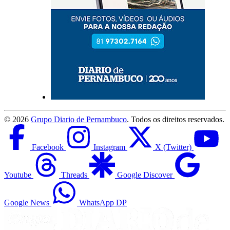
©
2026
Grupo Diario de Pernambuco
. Todos os direitos reservados.
Facebook
Instagram
X (Twitter)
Youtube
Threads
Google Discover
Google News
WhatsApp DP