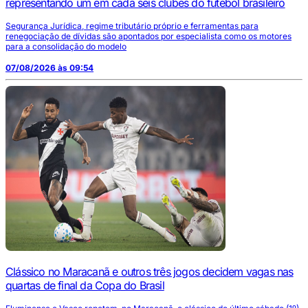
representando um em cada seis clubes do futebol brasileiro
Segurança Jurídica, regime tributário próprio e ferramentas para
renegociação de dívidas são apontados por especialista como os motores
para a consolidação do modelo
07/08/2026 às 09:54
Clássico no Maracanã e outros três jogos decidem vagas nas
quartas de final da Copa do Brasil