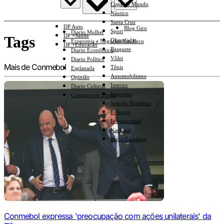
Copa do Mundo
Náutico
Santa Cruz
DP Auto
Blog Giro
Sport
Diario Mulher
DP +Saúde
Tags
Olimpíadas
Economia e Negócios Em Foco
DP +Educação
Basquete
Diario Econômico
Vôlei
Diario Político
Mais de Conmebol
Tênis
Esplanada
Automobilismo
Opinião
Interior
Diario Cultural
Feminino
Contraponto Diario
Seleção Brasileira
E-Sports
Internacional
Nacional
Jogos Escolares
Conmebol expressa 'preocupação com ações unilaterais' da