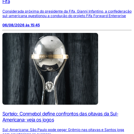
Fifa
Considerada próxima do presidente da Fifa, Gianni Infantino, a confederação
sul-americana questionou a condução do projeto Fifa Forward Enterprise
06/08/2026 às 15:45
Sorteio: Conmebol define confrontos das oitavas da Sul-
Americana; veja os jogos
Sul-Americana: São Paulo pode pegar Grêmio nas oitavas e Santos joga