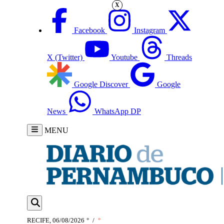
X
Facebook
Instagram
X (Twitter)
Youtube
Threads
Google Discover
Google
News
WhatsApp DP
MENU
RECIFE, 06/08/2026
°
/
°