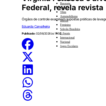
Basquete
Federal, revela revista
Vôlei
Tênis
Automobilismo
Órgãos de controle examinam supostas práticas de lavagem
Interior
Feminino
Eduarda Carvalheira
Seleção Brasileira
E-Sports
Publicado:
02/06/2026 às 19:50
Internacional
Nacional
Jogos Escolares