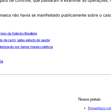
gãos de controle, que passaram a examinar as operações. 
onseca não havia se manifestado publicamente sobre o cas
 jogo da Seleção Brasileira
te de carro; saiba estado de saúde
denização por danos morais coletivos
ia
Nossos portais
Pernambuco.co