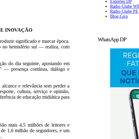
Esportes DP
Rádio Clube W
Rádio Clube PE
Blog Giro
 E INOVAÇÃO
WhatsApp DP
roduzir significado e marcar época.
 no hemisfério sul — realiza, com
ição do dia seguinte, apostando em
l” — presença contínua, diálogo e
 alcance e relevância sem perder a
esporte, cultura, serviço e opinião,
erência de educação midiática para
ão mais 4,5 milhões de leitores e
s de 1,6 milhão de seguidores, e um
.