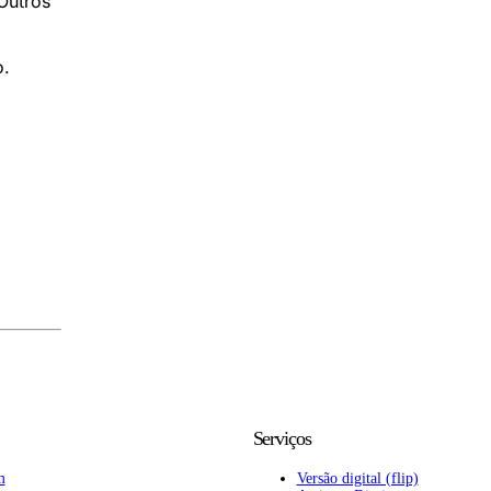
Outros
o.
Serviços
m
Versão digital (flip)