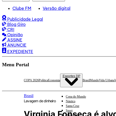
Clube FM
Versão digital
Publicidade Legal
Blog Giro
CRI
Opinião
ASSINE
ANUNCIE
EXPEDIENTE
Menu Portal
Esportes DP
COPA 2026
Política
Economia
Brasil
Mundo
Vida Urbana
V
Brasil
Copa do Mundo
Lavagem de dinheiro
Náutico
Santa Cruz
Sport
Virginia Fonseca é alv
Olimpíadas