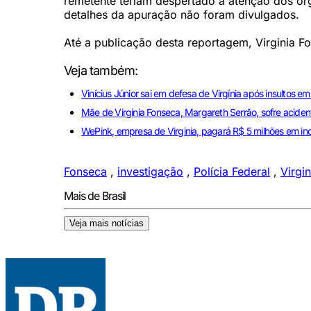
remetente teriam despertado a atenção dos ór
detalhes da apuração não foram divulgados.
Até a publicação desta reportagem, Virginia F
Veja também:
Vinícius Júnior sai em defesa de Virgínia após insultos em
Mãe de Virgínia Fonseca, Margareth Serrão, sofre aciden
WePink, empresa de Virginia, pagará R$ 5 milhões em in
Fonseca
,
investigação
,
Polícia Federal
,
Virgin
Mais de Brasil
Veja mais notícias