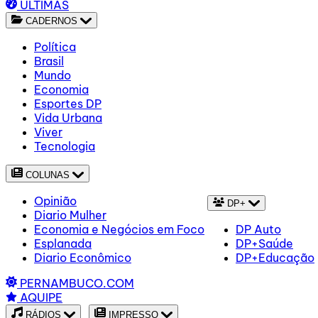
ÚLTIMAS
CADERNOS
Política
Brasil
Mundo
Economia
Esportes DP
Vida Urbana
Viver
Tecnologia
COLUNAS
Opinião
DP+
Diario Mulher
Economia e Negócios em Foco
DP Auto
Esplanada
DP+Saúde
Diario Econômico
DP+Educação
PERNAMBUCO.COM
AQUIPE
RÁDIOS
IMPRESSO