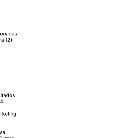
cionadas
ra (2)
itados
4.
rketing
esa