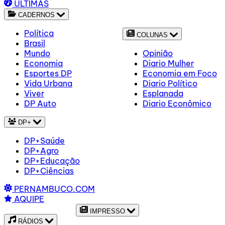
ÚLTIMAS
CADERNOS
Política
COLUNAS
Brasil
Mundo
Opinião
Economia
Diario Mulher
Esportes DP
Economia em Foco
Vida Urbana
Diario Político
Viver
Esplanada
DP Auto
Diario Econômico
DP+
DP+Saúde
DP+Agro
DP+Educação
DP+Ciências
PERNAMBUCO.COM
AQUIPE
IMPRESSO
RÁDIOS