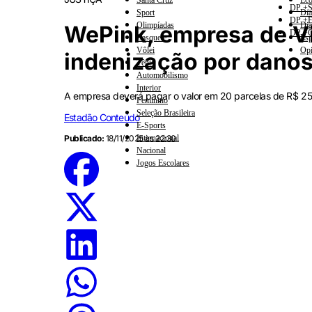
Santa Cruz
Eco
DP +S
Sport
Dia
DP +E
Olimpíadas
Dia
WePink, empresa de Vi
DP +C
Basquete
Esp
Vôlei
Opi
indenização por danos
Tênis
Automobilismo
Interior
A empresa deverá pagar o valor em 20 parcelas de R$ 25
Feminino
Seleção Brasileira
Estadão Conteúdo
E-Sports
Publicado:
18/11/2025 às 22:30
Internacional
Nacional
Jogos Escolares