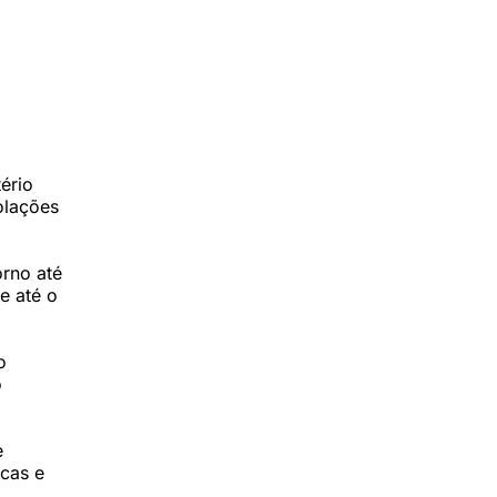
ério
olações
orno até
e até o
o
o
e
icas e