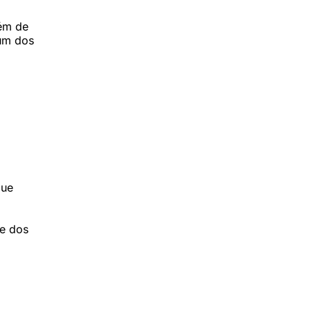
lém de
 um dos
que
de dos