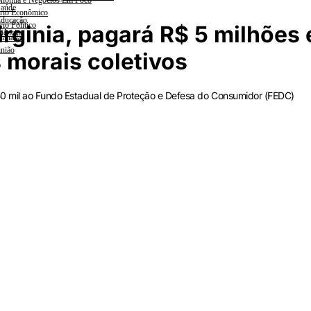
nomia e Negócios Em Foco
aúde
rio Econômico
ducação
rio Político
rginia, pagará R$ 5 milhões
iências
lanada
nião
 morais coletivos
0 mil ao Fundo Estadual de Proteção e Defesa do Consumidor (FEDC)