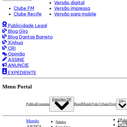
Versão digital
Clube FM
Versão impressa
Clube Recife
Versão para mobile
Publicidade Legal
Blog Giro
Blog Dantas Barreto
Xinhua
CRI
Opinião
ASSINE
ANUNCIE
EXPEDIENTE
Menu Portal
Esportes DP
DP+
Política
Economia
Brasil
Mundo
Vida Urbana
Viver
DP Au
Mundo
Náutico
Dia
DP +A
JUSTIÇA