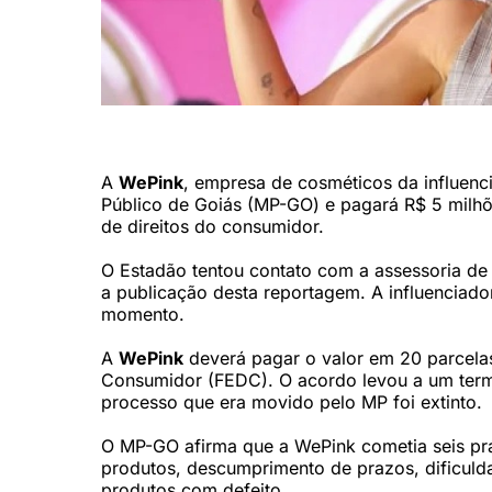
WePink, empresa de Virginia Fonseca (Reprodução/Redes s
A
WePink
, empresa de cosméticos da influen
Público de Goiás (MP-GO) e pagará R$ 5 milhõ
de direitos do consumidor.
O Estadão tentou contato com a assessoria de
a publicação desta reportagem. A influenciad
momento.
A
WePink
deverá pagar o valor em 20 parcela
Consumidor (FEDC). O acordo levou a um term
processo que era movido pelo MP foi extinto.
O MP-GO afirma que a WePink cometia seis prá
produtos, descumprimento de prazos, dificulda
produtos com defeito.