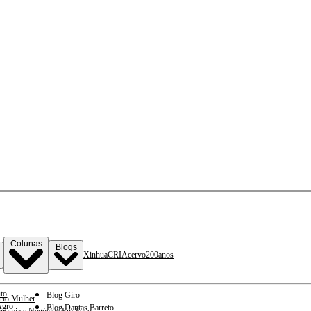
Colunas
Blogs
Xinhua
CRI
Acervo
200anos
to
Blog Giro
rio Mulher
gro
Blog Dantas Barreto