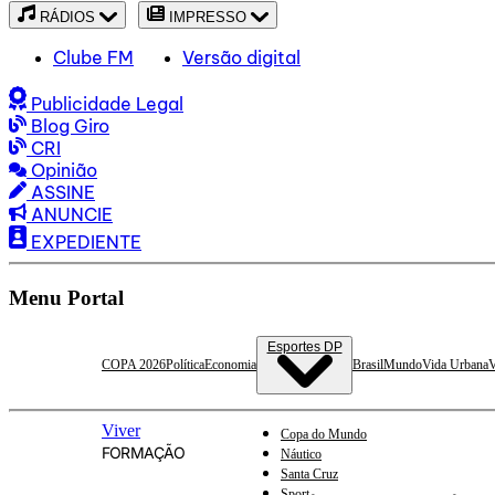
RÁDIOS
IMPRESSO
Clube FM
Versão digital
Publicidade Legal
Blog Giro
CRI
Opinião
ASSINE
ANUNCIE
EXPEDIENTE
Menu Portal
Esportes DP
COPA 2026
Política
Economia
Brasil
Mundo
Vida Urbana
V
Viver
Copa do Mundo
FORMAÇÃO
Náutico
Santa Cruz
Sport