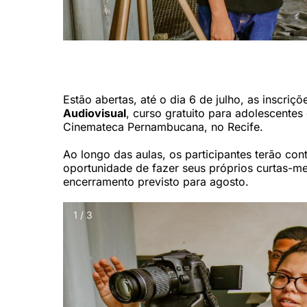
Inscrições podem ser feitas de forma gratuita através de fo
Audiovisual/Divulgação)
Estão abertas, até o dia 6 de julho, as inscri
Audiovisual
, curso gratuito para adolescentes
Cinemateca Pernambucana, no Recife.
Ao longo das aulas, os participantes terão con
oportunidade de fazer seus próprios curtas-m
encerramento previsto para agosto.
1 / 3