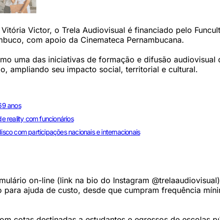
Vitória Victor, o Trela Audiovisual é financiado pelo Funcul
ambuco, com apoio da Cinemateca Pernambucana.
mo uma das iniciativas de formação e difusão audiovisual 
 ampliando seu impacto social, territorial e cultural.
69 anos
de reality com funcionários
disco com participações nacionais e internacionais
mulário on-line (link na bio do Instagram @trelaaudiovisual)
o para ajuda de custo, desde que cumpram frequência mín
com cotas destinadas a estudantes e egressos de escolas pú