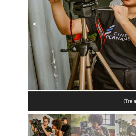
<
(Trel