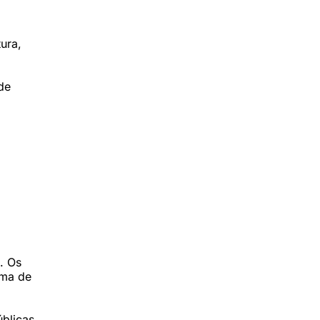
tura,
de
. Os
ima de
blicas,