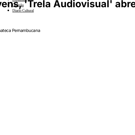
vens, 'Trela Audiovisual' abr
Opinião
Diario Cultural
nemateca Pernambucana