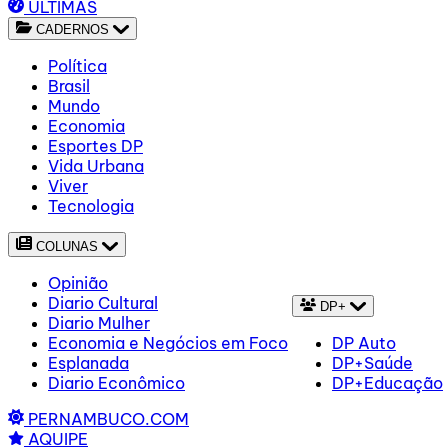
ÚLTIMAS
CADERNOS
Política
Brasil
Mundo
Economia
Esportes DP
Vida Urbana
Viver
Tecnologia
COLUNAS
Opinião
Diario Cultural
DP+
Diario Mulher
Economia e Negócios em Foco
DP Auto
Esplanada
DP+Saúde
Diario Econômico
DP+Educação
PERNAMBUCO.COM
AQUIPE