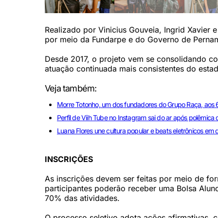
Realizado por Vinicius Gouveia, Ingrid Xavier e 
por meio da Fundarpe e do Governo de Pern
Desde 2017, o projeto vem se consolidando co
atuação continuada mais consistentes do estado,
Veja também:
Morre Totonho, um dos fundadores do Grupo Raça, aos 
Perfil de Viih Tube no Instagram sai do ar após polêmica 
Luana Flores une cultura popular e beats eletrônicos em 
INSCRIÇÕES
As inscrições devem ser feitas por meio de for
participantes poderão receber uma Bolsa Alun
70% das atividades.
O processo seletivo adota ações afirmativas, 