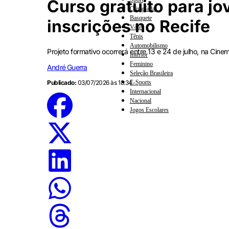
Curso gratuito para jo
Olimpíadas
Basquete
inscrições no Recife
Vôlei
Tênis
Automobilismo
Projeto formativo ocorrerá entre 13 e 24 de julho, na Ci
Interior
Feminino
André Guerra
Seleção Brasileira
E-Sports
Publicado:
03/07/2026 às 18:34
Internacional
Nacional
Jogos Escolares