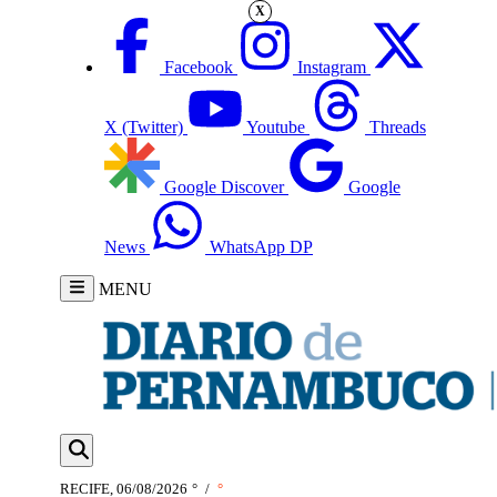
X
Facebook
Instagram
X (Twitter)
Youtube
Threads
Google Discover
Google
News
WhatsApp DP
MENU
RECIFE, 06/08/2026
°
/
°