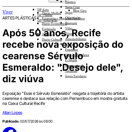
Náutico
Santa Cruz
DP Auto
Blog Giro
Viver
Sport
Diario Mulher
DP +Saúde
ARTES PLÁSTICAS
Olimpíadas
Economia e Negócios Em Foco
DP +Educação
Basquete
Diario Econômico
Vôlei
Após 50 anos, Recife
Esplanada
Tênis
Opinião
Automobilismo
Diario Cultural
recebe nova exposição do
Interior
Feminino
cearense Sérvulo
Seleção Brasileira
E-Sports
Esmeraldo: "Desejo dele",
Internacional
Nacional
diz viúva
Jogos Escolares
Exposição "Esse é Sérvulo Esmeraldo" resgata a trajetória do artista
cearense e destaca sua relação com Pernambuco em mostra gratuita
na Caixa Cultural Recife
Allan Lopes
Publicado:
02/07/2026 às 06:00