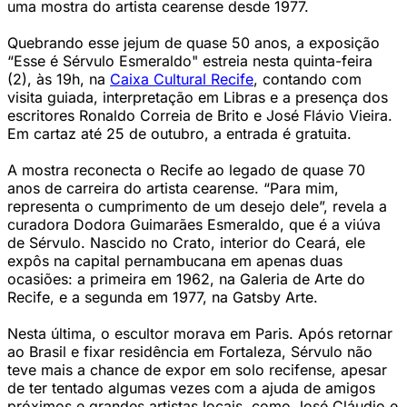
uma mostra do artista cearense desde 1977.
Quebrando esse jejum de quase 50 anos, a exposição
“Esse é Sérvulo Esmeraldo" estreia nesta quinta-feira
(2), às 19h, na
Caixa Cultural Recife
, contando com
visita guiada, interpretação em Libras e a presença dos
escritores Ronaldo Correia de Brito e José Flávio Vieira.
Em cartaz até 25 de outubro, a entrada é gratuita.
A mostra reconecta o Recife ao legado de quase 70
anos de carreira do artista cearense. “Para mim,
representa o cumprimento de um desejo dele”, revela a
curadora Dodora Guimarães Esmeraldo, que é a viúva
de Sérvulo. Nascido no Crato, interior do Ceará, ele
expôs na capital pernambucana em apenas duas
ocasiões: a primeira em 1962, na Galeria de Arte do
Recife, e a segunda em 1977, na Gatsby Arte.
Nesta última, o escultor morava em Paris. Após retornar
ao Brasil e fixar residência em Fortaleza, Sérvulo não
teve mais a chance de expor em solo recifense, apesar
de ter tentado algumas vezes com a ajuda de amigos
próximos e grandes artistas locais, como José Cláudio e