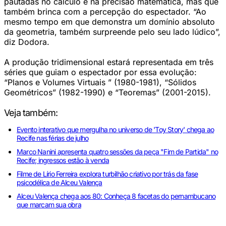
pautadas no cálculo e na precisão matemática, mas que
também brinca com a percepção do espectador. “Ao
mesmo tempo em que demonstra um domínio absoluto
da geometria, também surpreende pelo seu lado lúdico”,
diz Dodora.
A produção tridimensional estará representada em três
séries que guiam o espectador por essa evolução:
“Planos e Volumes Virtuais ” (1980-1981), “Sólidos
Geométricos” (1982-1990) e “Teoremas” (2001-2015).
Veja também:
Evento interativo que mergulha no universo de 'Toy Story' chega ao
Recife nas férias de julho
Marco Nanini apresenta quatro sessões da peça "Fim de Partida" no
Recife; ingressos estão à venda
Filme de Lírio Ferreira explora turbilhão criativo por trás da fase
psicodélica de Alceu Valença
Alceu Valença chega aos 80: Conheça 8 facetas do pernambucano
que marcam sua obra