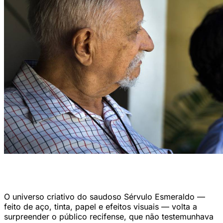
Viúva de Sérvulo, Dodora Guimarães Esmeraldo hoje dirige o instituto
responsável por preservar e difundir seu legado (Foto: Gentil Barreira)
O universo criativo do saudoso Sérvulo Esmeraldo —
feito de aço, tinta, papel e efeitos visuais — volta a
surpreender o público recifense, que não testemunhava