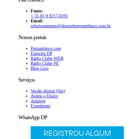
Fones:
+ 55 81 9 9217-0191
Email:
relacionamento@diariodepernambuco
.com.br
Nossos portais
Pernambuco.com
Esportes DP
Rádio Clube WEB
Rádio Clube PE
Blog Giro
Serviços
Versão digital (flip)
Assine o Diario
Anuncie
Expediente
WhatsApp DP