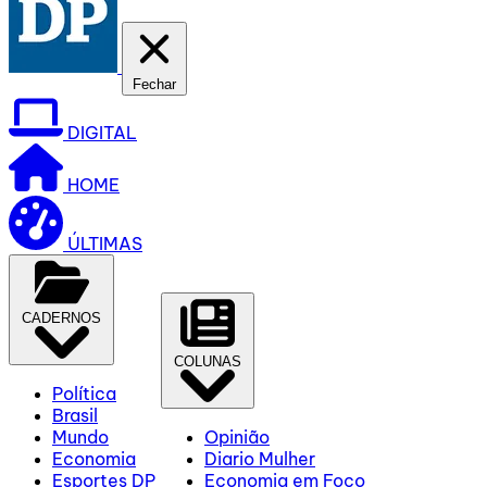
Fechar
DIGITAL
HOME
ÚLTIMAS
CADERNOS
COLUNAS
Política
Brasil
Mundo
Opinião
Economia
Diario Mulher
Esportes DP
Economia em Foco