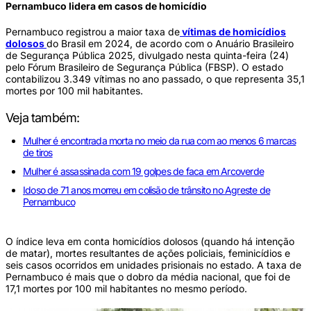
Pernambuco lidera em casos de homicídio
Pernambuco registrou a maior taxa de
vítimas de homicídios
dolosos
do Brasil em 2024, de acordo com o Anuário Brasileiro
de Segurança Pública 2025, divulgado nesta quinta-feira (24)
pelo Fórum Brasileiro de Segurança Pública (FBSP). O estado
contabilizou 3.349 vítimas no ano passado, o que representa 35,1
mortes por 100 mil habitantes.
Veja também:
Mulher é encontrada morta no meio da rua com ao menos 6 marcas
de tiros
Mulher é assassinada com 19 golpes de faca em Arcoverde
Idoso de 71 anos morreu em colisão de trânsito no Agreste de
Pernambuco
O índice leva em conta homicídios dolosos (quando há intenção
de matar), mortes resultantes de ações policiais, feminicídios e
seis casos ocorridos em unidades prisionais no estado. A taxa de
Pernambuco é mais que o dobro da média nacional, que foi de
17,1 mortes por 100 mil habitantes no mesmo período.