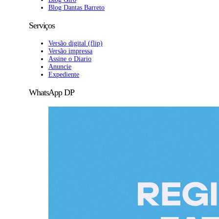
Blog Dantas Barreto
Serviços
Versão digital (flip)
Versão impressa
Assine o Diario
Anuncie
Expediente
WhatsApp DP