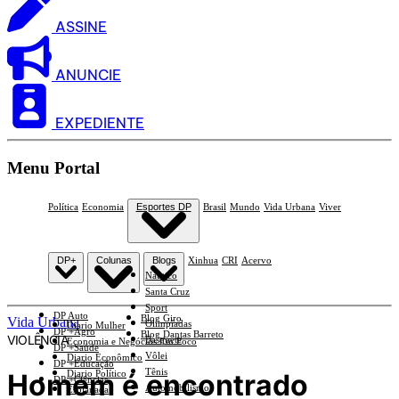
ASSINE
ANUNCIE
EXPEDIENTE
Menu Portal
Política
Economia
Esportes DP
Brasil
Mundo
Vida Urbana
Viver
DP+
Colunas
Blogs
Xinhua
CRI
Acervo
Náutico
Santa Cruz
Sport
DP Auto
Blog Giro
Vida Urbana
Olimpíadas
Diario Mulher
DP +Agro
Blog Dantas Barreto
VIOLÊNCIA
Basquete
Economia e Negócios Em Foco
DP +Saúde
Vôlei
Diario Econômico
DP +Educação
Tênis
Homem é encontrado
Diario Político
DP +Ciências
Automobilismo
Esplanada