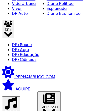
Vida Urbana
Diario Político
Viver
Esplanada
DP Auto
Diario Econômico
DP+
DP+Saúde
DP+Agro
DP+Educação
DP+Ciências
PERNAMBUCO.COM
AQUIPE
IMPRESSO