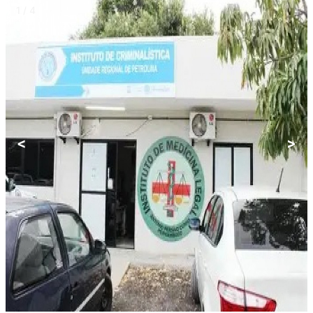
1 / 4
<
>