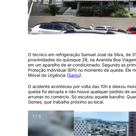
Prédio de luxo fica na Avenida Boa Viagem, na Zona Sul do Recife (C
O técnico em refrigeração Samuel José da Silva, de 31 
proximidades do quiosque 28, na Avenida Boa Viagem,
em um aparelho de ar-condicionado. Segundo as prime
Proteção Individual (EPI) no momento da queda. Ele
Móvel de Urgência (
Samu
).
O acidente aconteceu por volta das 10h e deixou mor
queda foi abrupta e não houve qualquer pedido de so
arrumar no comércio. Só escutou aquele barulho. Quan
Gomes, que trabalha próximo ao local.
1 / 3