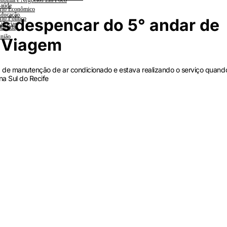
nomia e Negócios Em Foco
aúde
rio Econômico
ducação
rio Político
s despencar do 5° andar de
iências
lanada
nião
a Viagem
a de manutenção de ar condicionado e estava realizando o serviço quand
na Sul do Recife