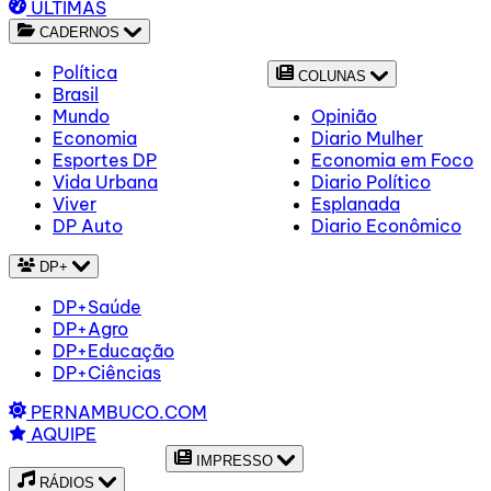
ÚLTIMAS
CADERNOS
Política
COLUNAS
Brasil
Mundo
Opinião
Economia
Diario Mulher
Esportes DP
Economia em Foco
Vida Urbana
Diario Político
Viver
Esplanada
DP Auto
Diario Econômico
DP+
DP+Saúde
DP+Agro
DP+Educação
DP+Ciências
PERNAMBUCO.COM
AQUIPE
IMPRESSO
RÁDIOS