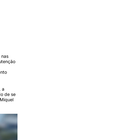
o nas
nutenção
ento
, a
do de se
 Miquel