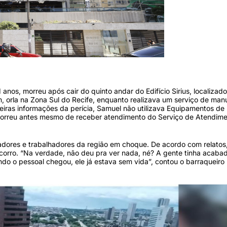
rys Viana/ DP)
anos, morreu após cair do quinto andar do Edifício Sirius, localizad
 orla na Zona Sul do Recife, enquanto realizava um serviço de ma
iras informações da perícia, Samuel não utilizava Equipamentos de
 morreu antes mesmo de receber atendimento do Serviço de Atendim
adores e trabalhadores da região em choque. De acordo com relatos
corro. “Na verdade, não deu pra ver nada, né? A gente tinha acaba
do o pessoal chegou, ele já estava sem vida”, contou o barraqueiro