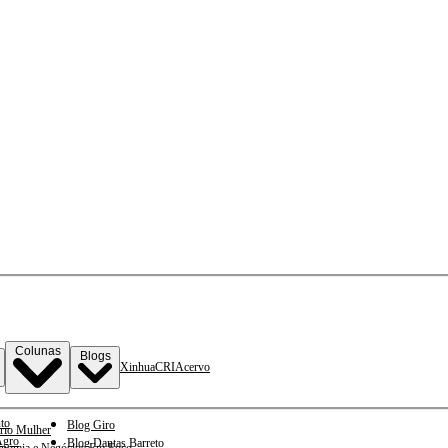
Colunas
Blogs
Xinhua
CRI
Acervo
to
Blog Giro
rio Mulher
gro
Blog Dantas Barreto