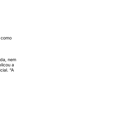
s como
nda, nem
plicou a
ial. “A