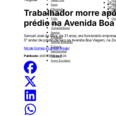
Santa Cruz
Eco
DP +S
Sport
Dia
DP +E
Olimpíadas
Dia
Trabalhador morre apó
DP +C
Basquete
Esp
Vôlei
Opi
prédio na Avenida Bo
Tênis
Automobilismo
Interior
Samuel José da Silva, de 31 anos, era funcionário empres
Feminino
5° andar de prédio de luxo na Avenida Boa Viagem, na Zo
Seleção Brasileira
E-Sports
Nicole Gomes e Larissa Aguiar
Internacional
Publicado:
24/07/2025 às 11:24
Nacional
Jogos Escolares