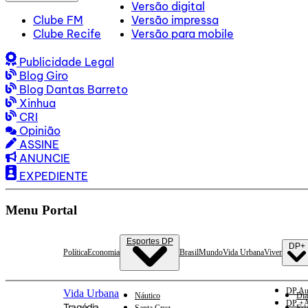
Versão digital
Clube FM
Versão impressa
Clube Recife
Versão para mobile
Publicidade Legal
Blog Giro
Blog Dantas Barreto
Xinhua
CRI
Opinião
ASSINE
ANUNCIE
EXPEDIENTE
Menu Portal
Esportes DP
DP+
Política
Economia
Brasil
Mundo
Vida Urbana
Viver
DP Au
Vida Urbana
Náutico
Dia
DP +A
Tragédia