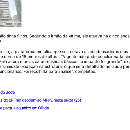
ão tinha filhos. Segundo o irmão da vítima, ele atuava há cinco ano
.
cnica, a plataforma metálica que sustentava as condensadoras e os
e cerca de 18 metros de altura. “A gente não pode concluir nada ai
ela altura e pelas características básicas, o impacto foi grande”, ex
sinais de oxidação na estrutura, o que será detalhado no laudo peric
cionários. Foi recolhida para análise”, completou.
e do Bode
litz do BPTran depõem ao MPPE nesta sexta (25)
 de parque aquático em Olinda