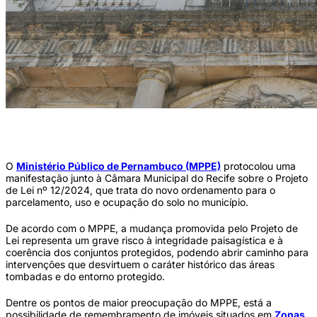
A manifestação do MPPE também requer a supressão do dispositivo legal que
autoriza o remembramento de imóveis nas ZEPHs. (Foto: Reprodução / MPPE)
O
Ministério Público de Pernambuco (MPPE)
protocolou uma
manifestação junto à Câmara Municipal do Recife sobre o Projeto
de Lei nº 12/2024, que trata do novo ordenamento para o
parcelamento, uso e ocupação do solo no município.
De acordo com o MPPE, a mudança promovida pelo Projeto de
Lei representa um grave risco à integridade paisagística e à
coerência dos conjuntos protegidos, podendo abrir caminho para
intervenções que desvirtuem o caráter histórico das áreas
tombadas e do entorno protegido.
Dentre os pontos de maior preocupação do MPPE, está a
possibilidade de remembramento de imóveis situados em
Zonas