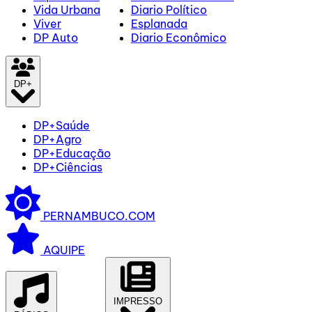
Vida Urbana
Diario Político
Viver
Esplanada
DP Auto
Diario Econômico
DP+
DP+Saúde
DP+Agro
DP+Educação
DP+Ciências
PERNAMBUCO.COM
AQUIPE
IMPRESSO