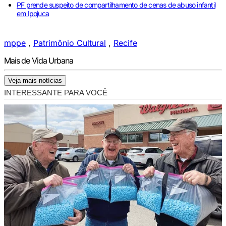
PF prende suspeito de compartilhamento de cenas de abuso infantil
em Ipojuca
mppe
,
Patrimônio Cultural
,
Recife
Mais de Vida Urbana
Veja mais notícias