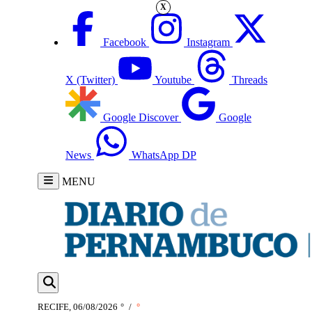
X
Facebook
Instagram
X (Twitter)
Youtube
Threads
Google Discover
Google
News
WhatsApp DP
MENU
RECIFE, 06/08/2026
°
/
°