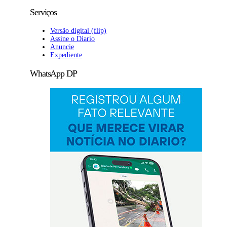
Serviços
Versão digital (flip)
Assine o Diario
Anuncie
Expediente
WhatsApp DP