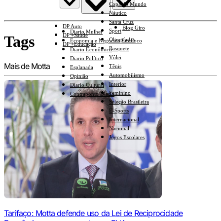
Copa do Mundo
Náutico
Santa Cruz
DP Auto
Blog Giro
Sport
Diario Mulher
DP +Saúde
Tags
Olimpíadas
Economia e Negócios Em Foco
DP +Educação
Basquete
Diario Econômico
Vôlei
Diario Político
Mais de Motta
Tênis
Esplanada
Automobilismo
Opinião
Interior
Diario Cultural
Feminino
Contraponto Diario
Seleção Brasileira
E-Sports
Internacional
Nacional
Jogos Escolares
Tarifaço: Motta defende uso da Lei de Reciprocidade