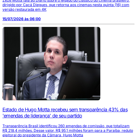
Zezé Motta fala ao Diario sobre o legado do clássico do cinema brasileiro,
dirigido por Cacá Diegues, que retorna aos cinemas nesta quinta (16) com
versão restaurada em 4K
15/07/2026 às 06:00
Estado de Hugo Motta recebeu sem transparência 43% das
'emendas de liderança' de seu partido
Transparência Brasil identificou 260 emendas de comissão, que totalizam
R$ 218,4 milhões. Desse valor, R$ 95,1 milhões foram para a Paraíba, reduto
eleitoral do presidente da Câmara, Hugo Motta