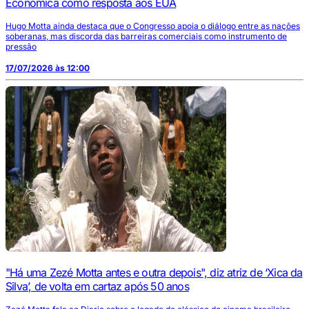
Econômica como resposta aos EUA
Hugo Motta ainda destaca que o Congresso apoia o diálogo entre as nações
soberanas, mas discorda das barreiras comerciais como instrumento de
pressão
17/07/2026 às 12:00
"Há uma Zezé Motta antes e outra depois", diz atriz de ‘Xica da
Silva’, de volta em cartaz após 50 anos