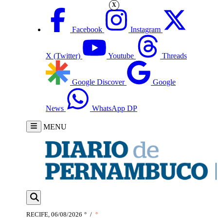
X
Facebook
Instagram
X (Twitter)
Youtube
Threads
Google Discover
Google
News
WhatsApp DP
MENU
RECIFE, 06/08/2026
°
/
°