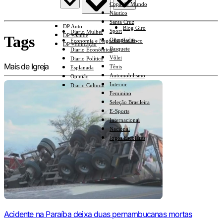
Copa do Mundo
Náutico
Santa Cruz
DP Auto
Blog Giro
Sport
Diario Mulher
DP +Saúde
Tags
Olimpíadas
Economia e Negócios Em Foco
DP +Educação
Basquete
Diario Econômico
Vôlei
Diario Político
Mais de Igreja
Tênis
Esplanada
Automobilismo
Opinião
Interior
Diario Cultural
Feminino
Seleção Brasileira
E-Sports
Internacional
Nacional
Jogos Escolares
Acidente na Paraíba deixa duas pernambucanas mortas