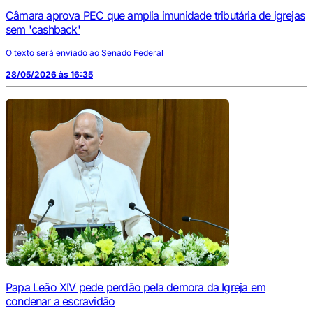
Câmara aprova PEC que amplia imunidade tributária de igrejas
sem 'cashback'
O texto será enviado ao Senado Federal
28/05/2026 às 16:35
Papa Leão XIV pede perdão pela demora da Igreja em
condenar a escravidão