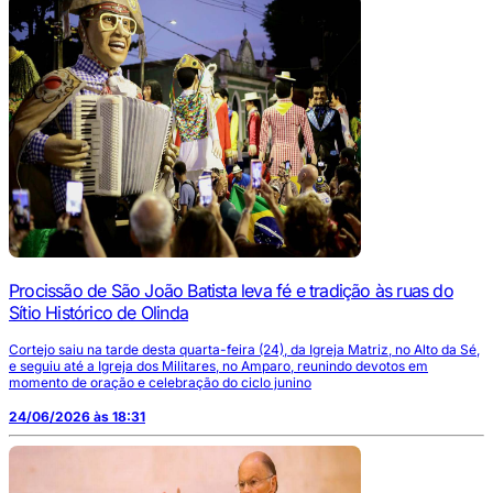
Procissão de São João Batista leva fé e tradição às ruas do
Sítio Histórico de Olinda
Cortejo saiu na tarde desta quarta-feira (24), da Igreja Matriz, no Alto da Sé,
e seguiu até a Igreja dos Militares, no Amparo, reunindo devotos em
momento de oração e celebração do ciclo junino
24/06/2026 às 18:31