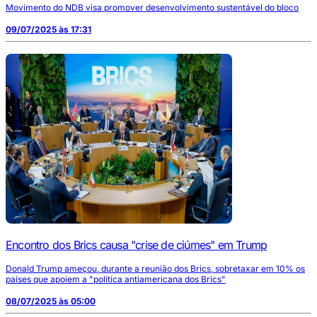
Movimento do NDB visa promover desenvolvimento sustentável do bloco
09/07/2025 às 17:31
Encontro dos Brics causa "crise de ciúmes" em Trump
Donald Trump ameçou, durante a reunião dos Brics, sobretaxar em 10% os
países que apoiem a "política antiamericana dos Brics"
08/07/2025 às 05:00