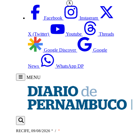
X
Facebook
Instagram
X (Twitter)
Youtube
Threads
Google Discover
Google
News
WhatsApp DP
MENU
RECIFE, 09/08/2026
°
/
°