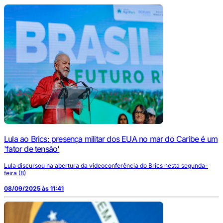
Lula ao Brics: presença militar dos EUA no mar do Caribe é um
'fator de tensão'
Lula discursou na abertura da videoconferência do Brics nesta segunda-
feira (8)
08/09/2025 às 11:41