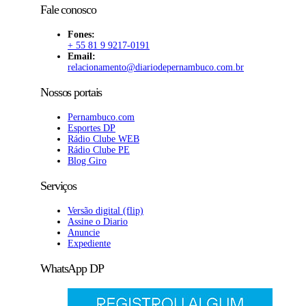
Fale conosco
Fones:
+ 55 81 9 9217-0191
Email:
relacionamento@diariodepernambuco
.com.br
Nossos portais
Pernambuco.com
Esportes DP
Rádio Clube WEB
Rádio Clube PE
Blog Giro
Serviços
Versão digital (flip)
Assine o Diario
Anuncie
Expediente
WhatsApp DP