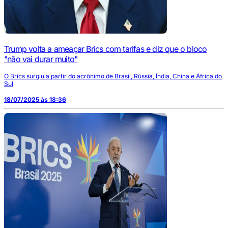
Trump volta a ameaçar Brics com tarifas e diz que o bloco
"não vai durar muito"
O Brics surgiu a partir do acrônimo de Brasil, Rússia, Índia, China e África do
Sul
18/07/2025 às 18:36