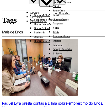
Copa do Mundo
Náutico
Santa Cruz
DP Auto
Blog Giro
Sport
Diario Mulher
DP +Saúde
Tags
Olimpíadas
Economia e Negócios Em Foco
DP +Educação
Basquete
Diario Econômico
Vôlei
Diario Político
Mais de Brics
Tênis
Esplanada
Automobilismo
Opinião
Interior
Diario Cultural
Feminino
Seleção Brasileira
E-Sports
Internacional
Nacional
Jogos Escolares
Raquel Lyra presta contas a Dilma sobre empréstimo do Brics.