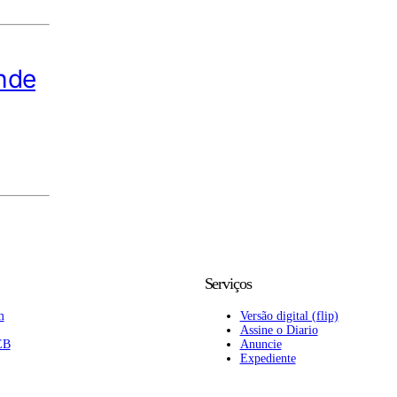
ende
Serviços
m
Versão digital (flip)
Assine o Diario
EB
Anuncie
Expediente