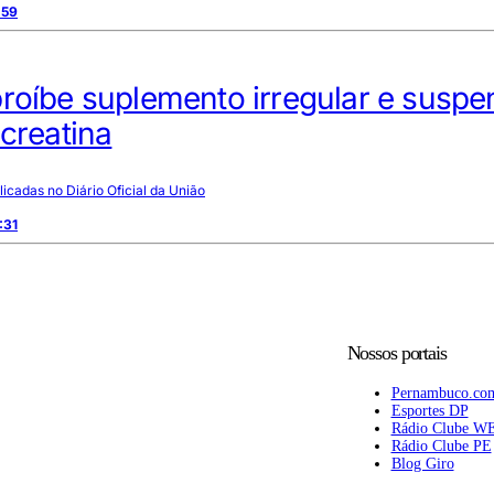
:59
roíbe suplemento irregular e susp
 creatina
icadas no Diário Oficial da União
:31
Nossos portais
Pernambuco.co
Esportes DP
Rádio Clube W
Rádio Clube PE
Blog Giro