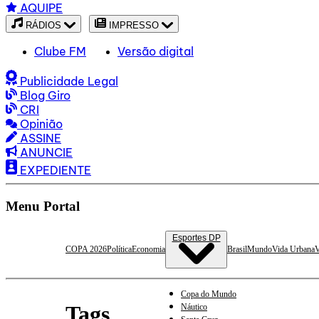
AQUIPE
RÁDIOS
IMPRESSO
Clube FM
Versão digital
Publicidade Legal
Blog Giro
CRI
Opinião
ASSINE
ANUNCIE
EXPEDIENTE
Menu Portal
Esportes DP
COPA 2026
Política
Economia
Brasil
Mundo
Vida Urbana
V
Copa do Mundo
Tags
Náutico