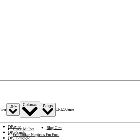
Colunas
Blogs
DP+
iver
CRI
200anos
DP Auto
Blog Giro
Diario Mulher
DP +Saúde
Economia e Negócios Em Foco
DP +Educação