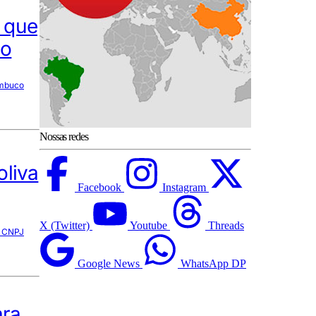
 que
ro
ambuco
Nossas redes
oliva
Facebook
Instagram
X (Twitter)
Youtube
Threads
m CNPJ
Google News
WhatsApp DP
ara