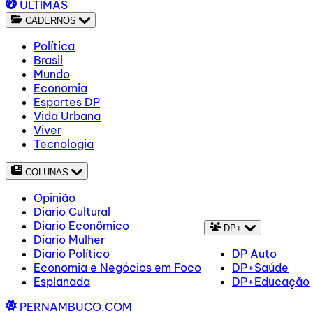
ÚLTIMAS
CADERNOS
Política
Brasil
Mundo
Economia
Esportes DP
Vida Urbana
Viver
Tecnologia
COLUNAS
Opinião
Diario Cultural
Diario Econômico
DP+
Diario Mulher
Diario Político
DP Auto
Economia e Negócios em Foco
DP+Saúde
Esplanada
DP+Educação
PERNAMBUCO.COM