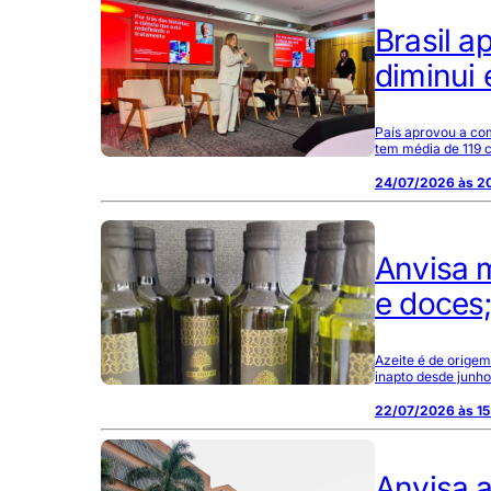
Brasil 
diminui
País aprovou a co
tem média de 119 
24/07/2026 às 2
Anvisa m
e doces;
Azeite é de orige
inapto desde junho
22/07/2026 às 15
Anvisa 