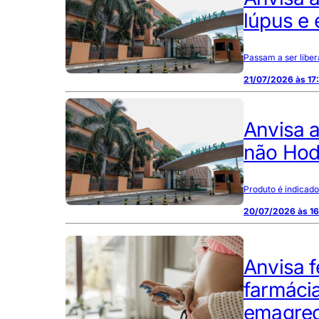
lúpus e 
Passam a ser libe
21/07/2026 às 17
Anvisa 
não Hod
Produto é indicado
20/07/2026 às 16
Anvisa f
farmáci
emagre