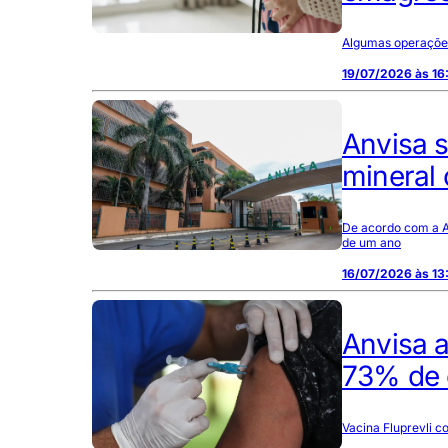
Algumas operações
19/07/2026 às 16
Anvisa 
mineral 
De acordo com a An
de um ano
16/07/2026 às 13
Anvisa 
73% de 
Vacina Fluprevli c