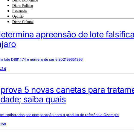
Diario Econômico
Diario Político
Esplanada
Opinião
Diario Cultural
etermina apreensão de lote falsific
jaro
em lote D881474 e número de série 302199651396
2:24
aprova 5 novas canetas para tratam
dade; saiba quais
m registrados por comparação com o produto de referência Ozempic
7:59