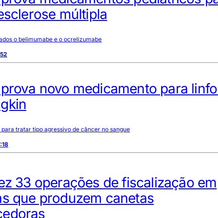
esclerose múltipla
rados o belimumabe e o ocrelizumabe
:52
aprova novo medicamento para linf
gkin
 para tratar tipo agressivo de câncer no sangue
:18
ez 33 operações de fiscalização em
as que produzem canetas
cedoras