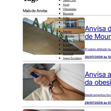
Santa Cruz
Sport
Olimpíadas
Mais de Anvisa
Basquete
Vôlei
Tênis
Anvisa d
Automobilismo
Interior
de Moun
Feminino
Seleção Brasileira
E-Sports
Produto afetado t
Internacional
Nacional
30/07/2026 às 1
Jogos Escolares
Anvisa 
da obesi
Medicamentos fora
29/07/2026 às 0