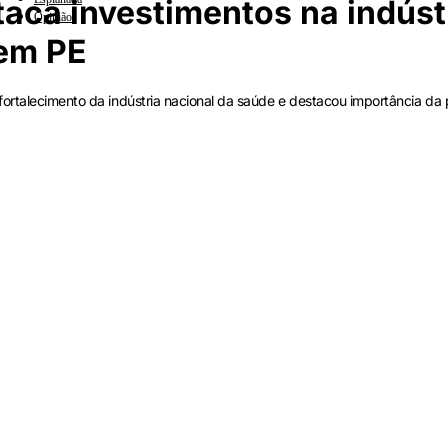
taca investimentos na indúst
Opinião
 em PE
fortalecimento da indústria nacional da saúde e destacou importância da