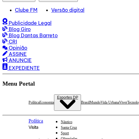
Clube FM
Versão digital
Publicidade Legal
Blog Giro
Blog Dantas Barreto
CRI
Opinião
ASSINE
ANUNCIE
EXPEDIENTE
Menu Portal
Esportes DP
Política
Economia
Brasil
Mundo
Vida Urbana
Viver
Tecnolo
Política
Náutico
Visita
Santa Cruz
Sport
Olimpíadas