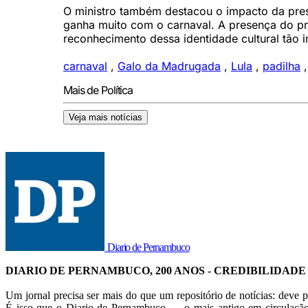
O ministro também destacou o impacto da pres
ganha muito com o carnaval. A presença do p
reconhecimento dessa identidade cultural tão i
carnaval
,
Galo da Madrugada
,
Lula
,
padilha
Mais de Política
Veja mais notícias
Diario de Pernambuco
DIARIO DE PERNAMBUCO, 200 ANOS - CREDIBILIDADE
Um jornal precisa ser mais do que um repositório de notícias: deve p
É isso que o Diario de Pernambuco — o mais antigo em circulação