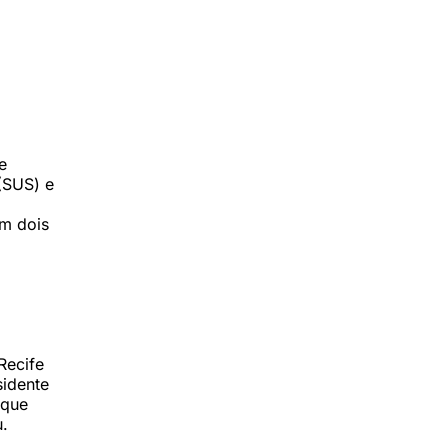
e
(SUS) e
em dois
Recife
sidente
 que
u.