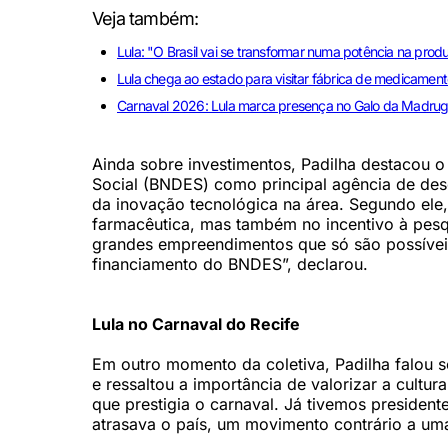
Veja também:
Lula: "O Brasil vai se transformar numa potência na pro
Lula chega ao estado para visitar fábrica de medicame
Carnaval 2026: Lula marca presença no Galo da Madru
Ainda sobre investimentos, Padilha destacou
Social (BNDES) como principal agência de de
da inovação tecnológica na área. Segundo ele,
farmacêutica, mas também no incentivo à pesq
grandes empreendimentos que só são possíveis
financiamento do BNDES”, declarou.
Lula no Carnaval do Recife
Em outro momento da coletiva, Padilha falou s
e ressaltou a importância de valorizar a cult
que prestigia o carnaval. Já tivemos president
atrasava o país, um movimento contrário a uma