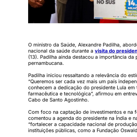
Visita do Presidente Lula a fábrica da Aché (Crysli Viana/D
O ministro da Saúde, Alexandre Padilha, abordo
nacional da saúde durante a
visita do preside
(13). Padilha ainda destacou a importância da
pernambucana.
Padilha iniciou ressaltando a relevância do e
“Queremos ser cada vez mais um país indepen
conhecem a dedicação do presidente Lula em 
farmacêutica e tecnológica”, afirmou em entrevi
Cabo de Santo Agostinho.
Com foco na captação de investimentos e na f
comentou a agenda do presidente na Índia e n
“fortalecer a capacidade nacional de produção
instituições públicas, como a Fundação Oswald