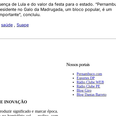
ença de Lula e do valor da festa para o estado. “Pernamb
residente no Galo da Madrugada, um bloco popular, é um
mportante", concluiu.
,
saúde
,
Suape
Nossos portais
Pernambuco.com
Esportes DP
Rádio Clube WEB
Rádio Clube PE
Blog Giro
Blog Dantas Barreto
 E INOVAÇÃO
roduzir significado e marcar época.
 no hemisfério sul — realiza, com