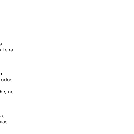
a
-feira
o.
Todos
ché, no
vo
 nas