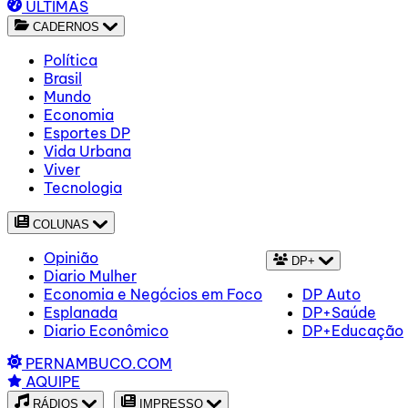
ÚLTIMAS
CADERNOS
Política
Brasil
Mundo
Economia
Esportes DP
Vida Urbana
Viver
Tecnologia
COLUNAS
Opinião
DP+
Diario Mulher
Economia e Negócios em Foco
DP Auto
Esplanada
DP+Saúde
Diario Econômico
DP+Educação
PERNAMBUCO.COM
AQUIPE
RÁDIOS
IMPRESSO