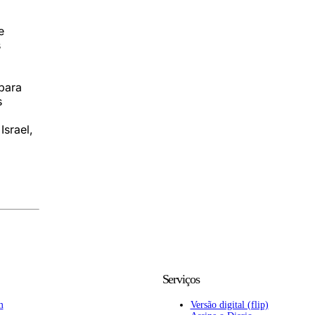
e
s
para
s
Israel,
Serviços
m
Versão digital (flip)