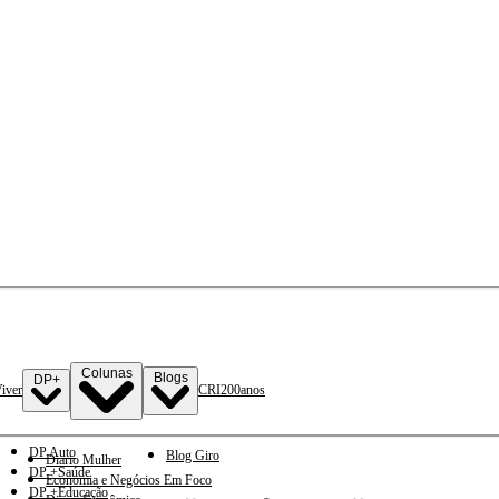
Colunas
Blogs
DP+
iver
CRI
200anos
DP Auto
Blog Giro
Diario Mulher
DP +Saúde
Economia e Negócios Em Foco
DP +Educação