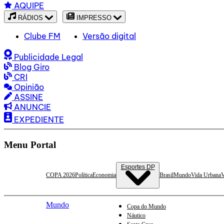
AQUIPE
RÁDIOS
IMPRESSO
Clube FM
Versão digital
Publicidade Legal
Blog Giro
CRI
Opinião
ASSINE
ANUNCIE
EXPEDIENTE
Menu Portal
Esportes DP
COPA 2026
Política
Economia
Brasil
Mundo
Vida Urbana
V
Mundo
Copa do Mundo
Náutico