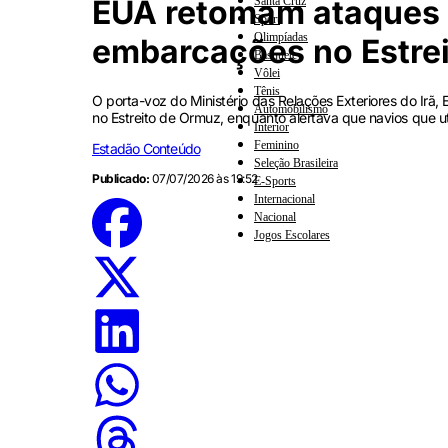
EUA retomam ataques c
Santa Cruz
Sport
Olimpíadas
embarcações no Estre
Basquete
Vôlei
Tênis
O porta-voz do Ministério das Relações Exteriores do Irã,
Automobilismo
no Estreito de Ormuz, enquanto alertava que navios que u
Interior
Feminino
Estadão Conteúdo
Seleção Brasileira
Publicado:
07/07/2026 às 19:52
E-Sports
Internacional
Nacional
Jogos Escolares