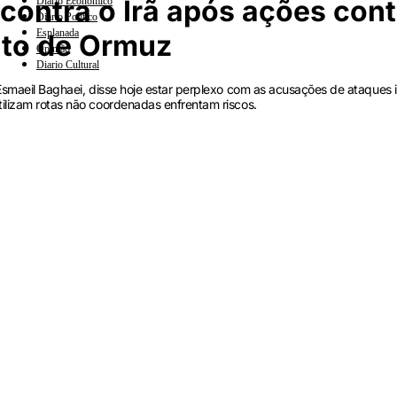
ontra o Irã após ações cont
Diario Econômico
Diario Político
Esplanada
ito de Ormuz
Opinião
Diario Cultural
 Esmaeil Baghaei, disse hoje estar perplexo com as acusações de ataques 
tilizam rotas não coordenadas enfrentam riscos.