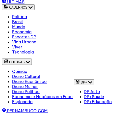
ÚLTIMAS
CADERNOS
Política
Brasil
Mundo
Economia
Esportes DP
Vida Urbana
Viver
Tecnologia
COLUNAS
Opinião
Diario Cultural
Diario Econômico
DP+
Diario Mulher
Diario Político
DP Auto
Economia e Negócios em Foco
DP+Saúde
Esplanada
DP+Educação
PERNAMBUCO.COM