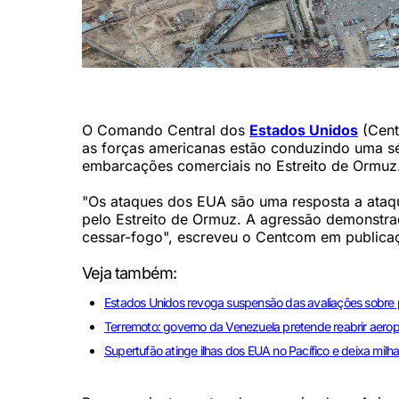
O Irã realiza desde o fim de semana as cerimônias fún
O Comando Central dos
Estados Unidos
(Centc
as forças americanas estão conduzindo uma sér
embarcações comerciais no Estreito de Ormuz
"Os ataques dos EUA são uma resposta a ataqu
pelo Estreito de Ormuz. A agressão demonstrada
cessar-fogo", escreveu o Centcom em publica
Veja também:
Estados Unidos revoga suspensão das avaliações sobre p
Terremoto: governo da Venezuela pretende reabrir aero
Supertufão atinge ilhas dos EUA no Pacífico e deixa milha