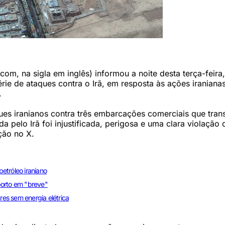
ebres para Ali Khamenei. (AFP PHOTO / SATELLITE IMAGE ©2026 VANTOR)
om, na sigla em inglês) informou a noite desta terça-feira,
ie de ataques contra o Irã, em resposta às ações iraniana
.
es iranianos contra três embarcações comerciais que tran
 pelo Irã foi injustificada, perigosa e uma clara violação 
ção no X.
etróleo iraniano
porto em "breve"
res sem energia elétrica