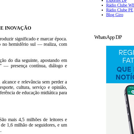
Esportes DP
Rádio Clube W
Rádio Clube PE
Blog Giro
 E INOVAÇÃO
WhatsApp DP
roduzir significado e marcar época.
 no hemisfério sul — realiza, com
ição do dia seguinte, apostando em
l” — presença contínua, diálogo e
 alcance e relevância sem perder a
esporte, cultura, serviço e opinião,
erência de educação midiática para
ão mais 4,5 milhões de leitores e
s de 1,6 milhão de seguidores, e um
.