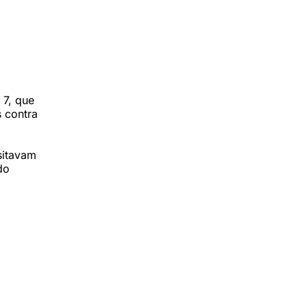
 7, que
s contra
sitavam
do