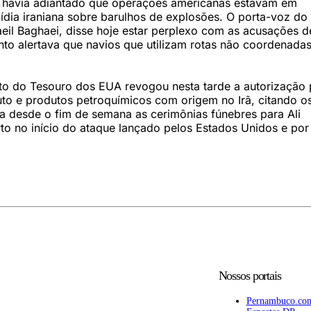
 havia adiantado que operações americanas estavam em
ídia iraniana sobre barulhos de explosões. O porta-voz do
aeil Baghaei, disse hoje estar perplexo com as acusações d
nto alertava que navios que utilizam rotas não coordenada
o do Tesouro dos EUA revogou nesta tarde a autorização 
uto e produtos petroquímicos com origem no Irã, citando o
a desde o fim de semana as cerimônias fúnebres para Ali
o no início do ataque lançado pelos Estados Unidos e por 
Nossos portais
Pernambuco.co