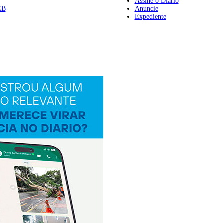
Assine o Diario
EB
Anuncie
Expediente