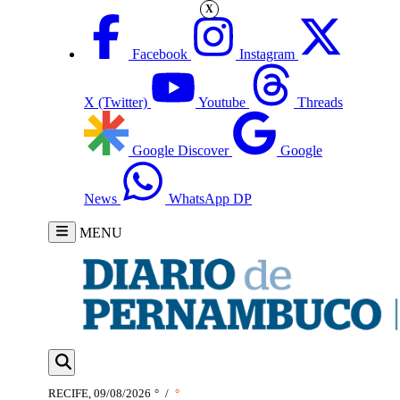
X
Facebook
Instagram
X (Twitter)
Youtube
Threads
Google Discover
Google
News
WhatsApp DP
MENU
RECIFE, 09/08/2026
°
/
°