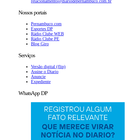
relacionamento@diariodepernambuco
.com.br
Nossos portais
Pernambuco.com
Esportes DP
Rádio Clube WEB
Rádio Clube PE
Blog Giro
Serviços
Versão digital (flip)
Assine o Diario
Anuncie
Expediente
WhatsApp DP