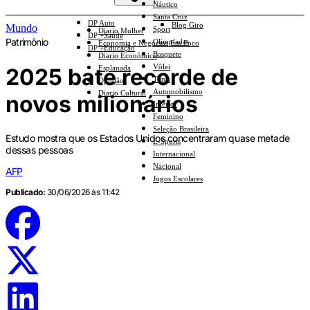
Náutico
Santa Cruz
DP Auto
Blog Giro
Mundo
Sport
Diario Mulher
DP +Saúde
Patrimônio
Olimpíadas
Economia e Negócios Em Foco
DP +Educação
Basquete
Diario Econômico
Vôlei
2025 bate recorde de
Esplanada
Tênis
Opinião
Automobilismo
Diario Cultural
novos milionários
Interior
Feminino
Seleção Brasileira
Estudo mostra que os Estados Unidos concentraram quase metade
E-Sports
dessas pessoas
Internacional
Nacional
AFP
Jogos Escolares
Publicado:
30/06/2026 às 11:42