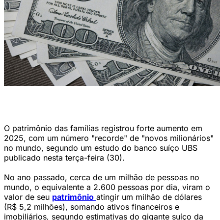
Ser milionário em dólares não significa ter um milhão no banco ou em
uma carteira de investimentos (Foto: jcomp/Freepik)
O patrimônio das famílias registrou forte aumento em
2025, com um número "recorde" de "novos milionários"
no mundo, segundo um estudo do banco suíço UBS
publicado nesta terça-feira (30).
No ano passado, cerca de um milhão de pessoas no
mundo, o equivalente a 2.600 pessoas por dia, viram o
valor de seu
patrimônio
atingir um milhão de dólares
(R$ 5,2 milhões), somando ativos financeiros e
imobiliários, segundo estimativas do gigante suíço da