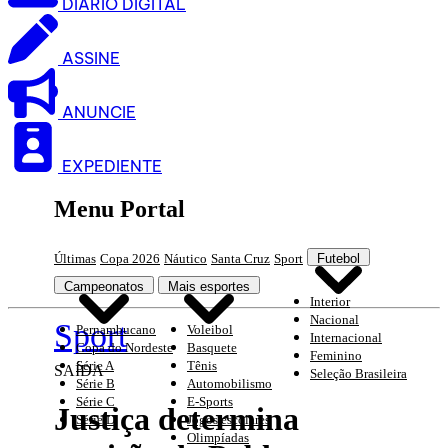
DIARIO DIGITAL
ASSINE
ANUNCIE
EXPEDIENTE
Menu Portal
Últimas
Copa 2026
Náutico
Santa Cruz
Sport
Futebol
Campeonatos
Mais esportes
Interior
Nacional
Sport
Pernambucano
Voleibol
Internacional
Copa do Nordeste
Basquete
Feminino
Série A
Tênis
SAÍDA
Seleção Brasileira
Série B
Automobilismo
Série C
E-Sports
Justiça determina
Série D
Jogos escolares
Olimpíadas