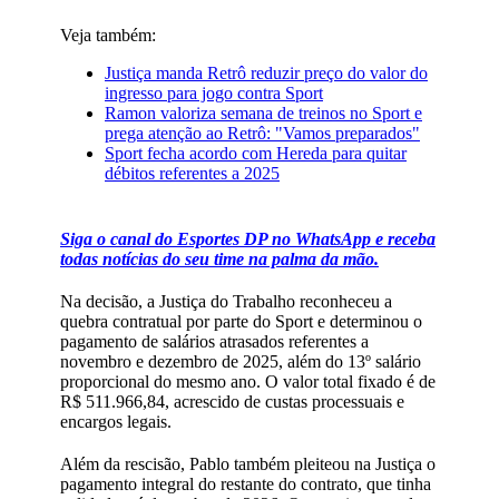
Veja também:
Justiça manda Retrô reduzir preço do valor do
ingresso para jogo contra Sport
Ramon valoriza semana de treinos no Sport e
prega atenção ao Retrô: "Vamos preparados"
Sport fecha acordo com Hereda para quitar
débitos referentes a 2025
Siga o canal do Esportes DP no WhatsApp e receba
todas notícias do seu time na palma da mão.
Na decisão, a Justiça do Trabalho reconheceu a
quebra contratual por parte do Sport e determinou o
pagamento de salários atrasados referentes a
novembro e dezembro de 2025, além do 13º salário
proporcional do mesmo ano. O valor total fixado é de
R$ 511.966,84, acrescido de custas processuais e
encargos legais.
Além da rescisão, Pablo também pleiteou na Justiça o
pagamento integral do restante do contrato, que tinha