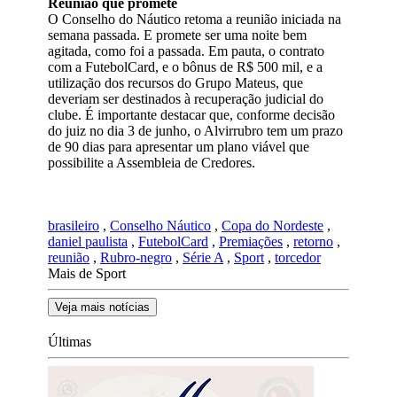
Reunião que promete
O Conselho do Náutico retoma a reunião iniciada na
semana passada. E promete ser uma noite bem
agitada, como foi a passada. Em pauta, o contrato
com a FutebolCard, e o bônus de R$ 500 mil, e a
utilização dos recursos do Grupo Mateus, que
deveriam ser destinados à recuperação judicial do
clube. É importante destacar que, conforme decisão
do juiz no dia 3 de junho, o Alvirrubro tem um prazo
de 90 dias para apresentar um plano viável que
possibilite a Assembleia de Credores.
brasileiro
,
Conselho Náutico
,
Copa do Nordeste
,
daniel paulista
,
FutebolCard
,
Premiações
,
retorno
,
reunião
,
Rubro-negro
,
Série A
,
Sport
,
torcedor
Mais de Sport
Veja mais notícias
Últimas