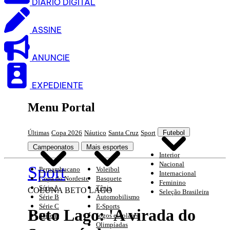
DIARIO DIGITAL
ASSINE
ANUNCIE
EXPEDIENTE
Menu Portal
Últimas
Copa 2026
Náutico
Santa Cruz
Sport
Futebol
Campeonatos
Mais esportes
Interior
Nacional
Sport
Pernambucano
Voleibol
Internacional
Copa do Nordeste
Basquete
Feminino
Série A
Tênis
COLUNA BETO LAGO
Seleção Brasileira
Série B
Automobilismo
Série C
E-Sports
Beto Lago: 'A virada do
Série D
Jogos escolares
Olimpíadas