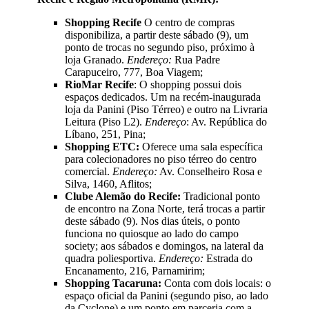
Shopping Recife
O centro de compras
disponibiliza, a partir deste sábado (9), um
ponto de trocas no segundo piso, próximo à
loja Granado.
Endereço:
Rua Padre
Carapuceiro, 777, Boa Viagem;
RioMar Recife
: O shopping possui dois
espaços dedicados. Um na recém-inaugurada
loja da Panini (Piso Térreo) e outro na Livraria
Leitura (Piso L2).
Endereço
: Av. República do
Líbano, 251, Pina;
Shopping ETC:
Oferece uma sala específica
para colecionadores no piso térreo do centro
comercial.
Endereço:
Av. Conselheiro Rosa e
Silva, 1460, Aflitos;
Clube Alemão do Recife:
Tradicional ponto
de encontro na Zona Norte, terá trocas a partir
deste sábado (9). Nos dias úteis, o ponto
funciona no quiosque ao lado do campo
society; aos sábados e domingos, na lateral da
quadra poliesportiva.
Endereço:
Estrada do
Encanamento, 216, Parnamirim;
Shopping Tacaruna:
Conta com dois locais: o
espaço oficial da Panini (segundo piso, ao lado
da Cyclone) e um ponto em parceria com a