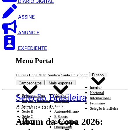
DIARIO DIGITAL
ASSINE
ANUNCIE
EXPEDIENTE
Menu Portal
Últimas
Copa 2026
Náutico
Santa Cruz
Sport
Futebol
Campeonatos
Mais esportes
Interior
Nacional
Seleção Brasileira
Pernambucano
Voleibol
Internacional
Copa do Nordeste
Basquete
Feminino
Série A
Tênis
ÁLBUM DA COPA
Seleção Brasileira
Série B
Automobilismo
Série C
E-Sports
Álbum da Copa 2026:
Série D
Jogos escolares
Olimpíadas